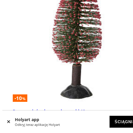
-10
%
Drzewo pień z drewna do szopki 10 cm
Holyart app
DOSTĘPNY
ŚCIĄGNI
Odkryj teraz aplikację Holyart