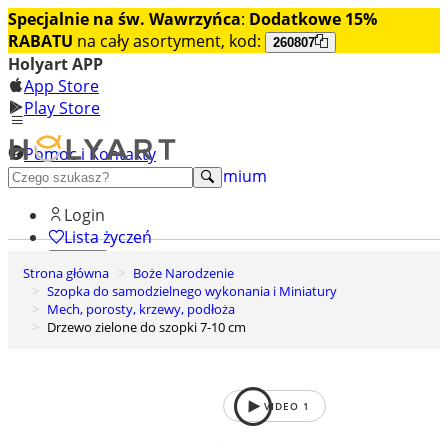
Specjalnie na św. Wawrzyńca
:
Dodatkowe 15%
RABATU
na cały asortyment, kod:
260807
Holyart APP
App Store
Play Store
Pomoc i Kontakty
+48 222 922 860
Odkryj premium
Login
Lista życzeń
Strona główna
Boże Narodzenie
0
Szopka do samodzielnego wykonania i Miniatury
Koszyk
Mech, porosty, krzewy, podłoża
Drzewo zielone do szopki 7-10 cm
VIDEO
1