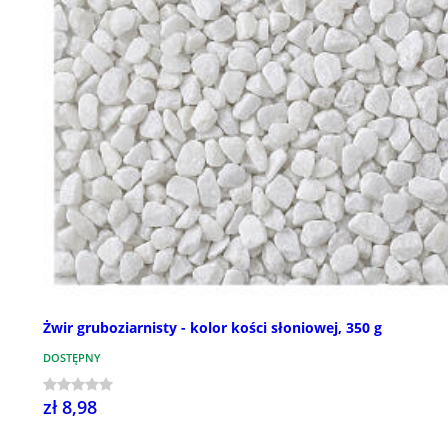
Żwir gruboziarnisty - kolor kości słoniowej, 350 g
DOSTĘPNY
zł 8,98