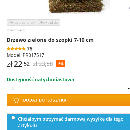
Previous slide
Next slide
Drzewo zielone do szopki 7-10 cm
76
Model:
PR017517
zł
22
zł 23,88
,52
-6%
Dostępność natychmiastowa
DODAJ DO KOSZYKA
Chciałbym otrzymać darmową wysyłkę dla tego
artykułu