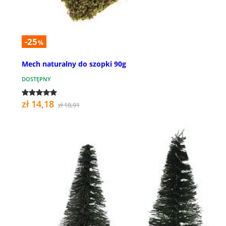
-25
%
Mech naturalny do szopki 90g
DOSTĘPNY
zł 14,18
zł 18,91