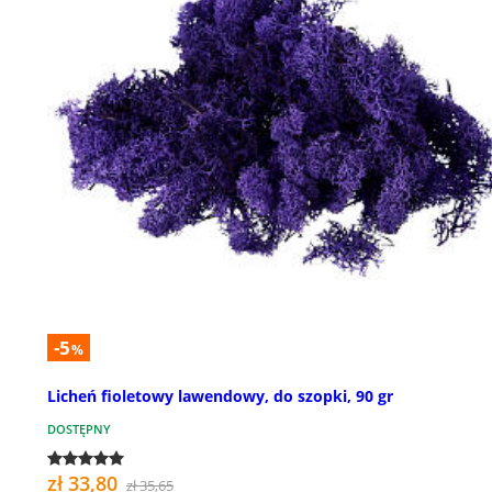
-5
%
Licheń fioletowy lawendowy, do szopki, 90 gr
DOSTĘPNY
zł 33,80
zł 35,65