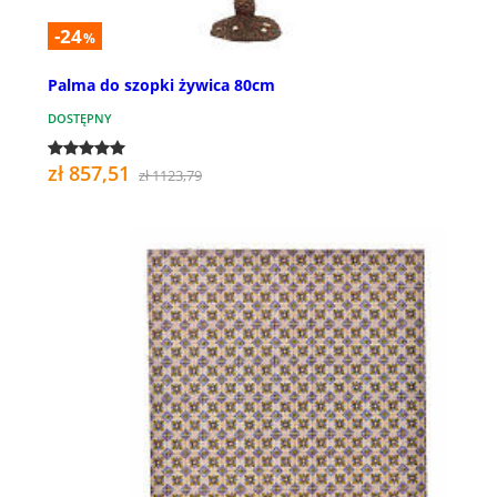
-24
%
Palma do szopki żywica 80cm
DOSTĘPNY
zł 857,51
zł 1123,79