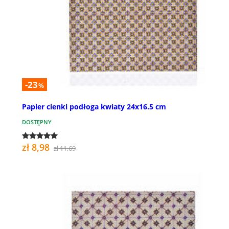
-23
%
Papier cienki podłoga kwiaty 24x16.5 cm
DOSTĘPNY
zł 8,98
zł 11,69