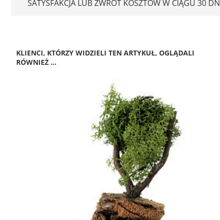
SATYSFAKCJA LUB ZWROT KOSZTÓW W CIĄGU 30 DN
KLIENCI, KTÓRZY WIDZIELI TEN ARTYKUŁ, OGLĄDALI
RÓWNIEŻ ...