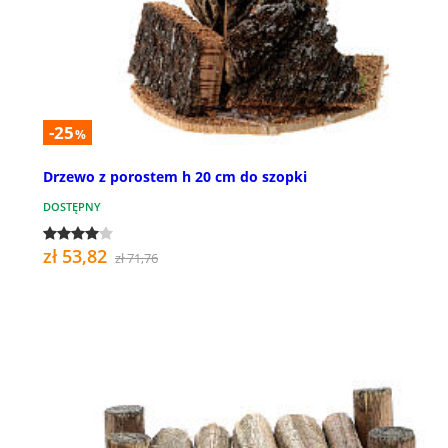
-25
%
Drzewo z porostem h 20 cm do szopki
DOSTĘPNY
zł 53,82
zł 71,76