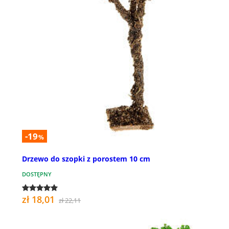
-19
%
Drzewo do szopki z porostem 10 cm
DOSTĘPNY
zł 18,01
zł 22,11