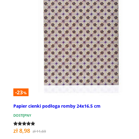
-23
%
Papier cienki podłoga romby 24x16.5 cm
DOSTĘPNY
zł 8,98
zł 11,69