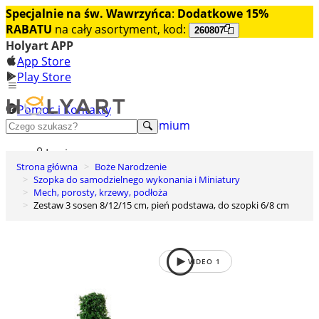
Specjalnie na św. Wawrzyńca
:
Dodatkowe 15%
RABATU
na cały asortyment, kod:
260807
Holyart APP
App Store
Play Store
Pomoc i Kontakty
+48 222 922 860
Odkryj premium
Login
Strona główna
Boże Narodzenie
Lista życzeń
Szopka do samodzielnego wykonania i Miniatury
Mech, porosty, krzewy, podłoża
0
Zestaw 3 sosen 8/12/15 cm, pień podstawa, do szopki 6/8 cm
Koszyk
VIDEO
1