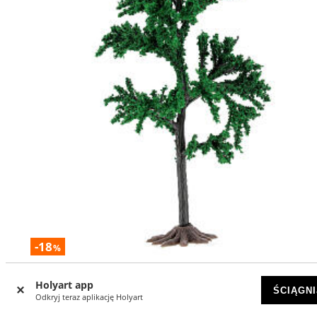
-18
%
Drzewo listowie zielone, szopka 4-8 cm
Holyart app
ŚCIĄGNI
Odkryj teraz aplikację Holyart
DOSTĘPNY