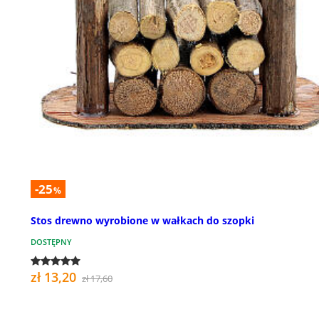
-25
%
Stos drewno wyrobione w wałkach do szopki
DOSTĘPNY
zł 13,20
zł 17,60