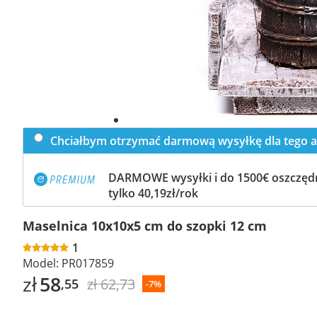
Chciałbym otrzymać darmową wysyłkę dla tego a
DARMOWE wysyłki i do 1500€ oszczędn
tylko 40,19zł/rok
Maselnica 10x10x5 cm do szopki 12 cm
1
Model:
PR017859
zł
58
zł 62,73
,55
-7%