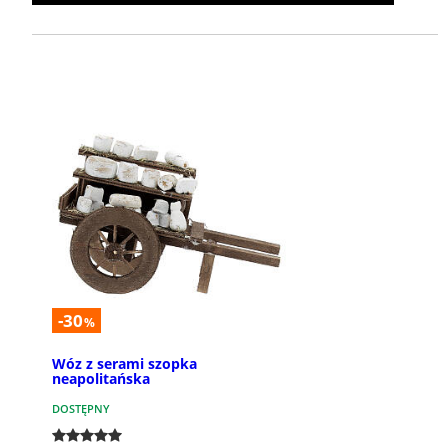
-30
%
Wóz z serami szopka
neapolitańska
DOSTĘPNY