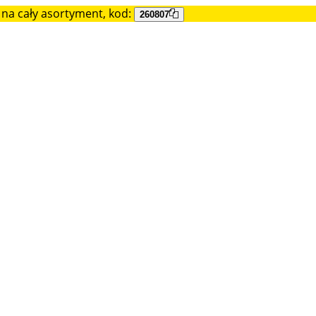
na cały asortyment, kod:
260807