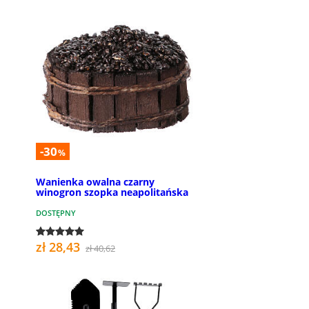
-30
%
Wanienka owalna czarny
winogron szopka neapolitańska
DOSTĘPNY
zł 28,43
zł 40,62