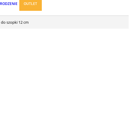
ARODZENIE
OUTLET
m do szopki 12 cm