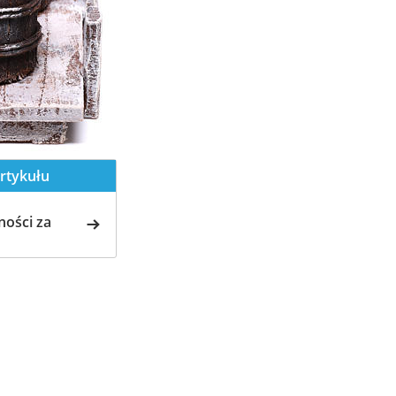
rtykułu
ości za