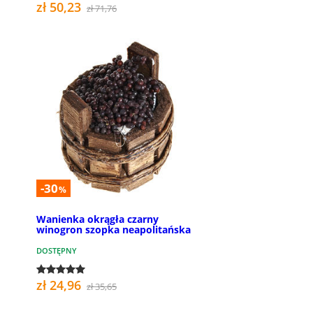
zł 50,23
zł 71,76
-30
%
Wanienka okrągła czarny
winogron szopka neapolitańska
DOSTĘPNY
zł 24,96
zł 35,65