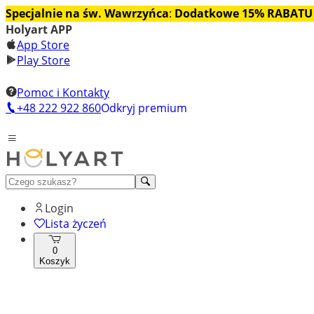
Specjalnie na św. Wawrzyńca
:
Dodatkowe 15% RABATU
Holyart APP
App Store
Play Store
Pomoc i Kontakty
+48 222 922 860
Odkryj premium
Login
Lista życzeń
0
Koszyk