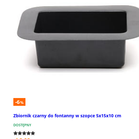
-6
%
Zbiornik czarny do fontanny w szopce 5x15x10 cm
DOSTĘPNY