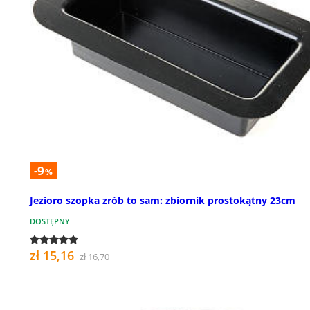
-9
%
Jezioro szopka zrób to sam: zbiornik prostokątny 23cm
DOSTĘPNY
zł 15,16
zł 16,70