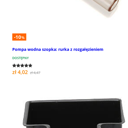
-10
%
Pompa wodna szopka: rurka z rozgałęzieniem
DOSTĘPNY
zł 4,02
zł 4,47