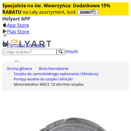
Specjalnie na św. Wawrzyńca
:
Dodatkowe 15%
RABATU
na cały asortyment, kod:
260807
Holyart APP
App Store
Play Store
Pomoc i Kontakty
+48 222 922 860
Odkryj premium
Login
Strona główna
Boże Narodzenie
Lista życzeń
Szopka do samodzielnego wykonania i Miniatury
Pompy wodne do szopki i silniczki
0
Motoreduktor MECC 10 obr/min szopka
Koszyk