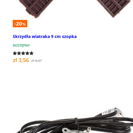
-20
%
Skrzydła wiatraka 9 cm szopka
DOSTĘPNY
zł 3,56
zł 4,47