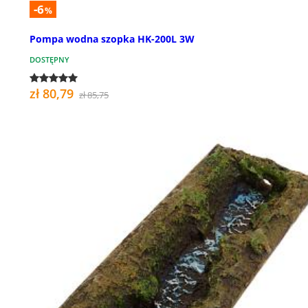
-6
%
Pompa wodna szopka HK-200L 3W
DOSTĘPNY
zł 80,79
zł 85,75