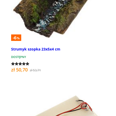
-6
%
Strumyk szopka 23x5x4 cm
DOSTĘPNY
zł 50,70
zł 53,71