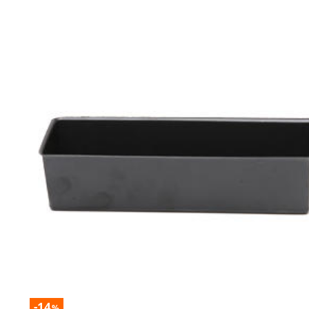
-14
%