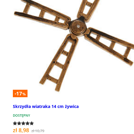
-17
%
Skrzydła wiatraka 14 cm żywica
DOSTĘPNY
zł 8,98
zł 10,79