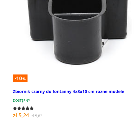
-10
%
Zbiornik czarny do fontanny 4x8x10 cm różne modele
DOSTĘPNY
zł 5,24
zł 5,82