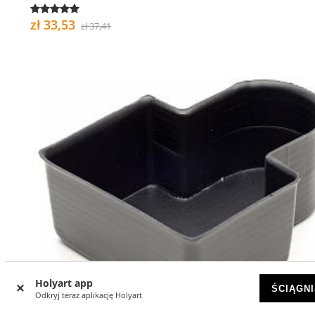
zł 33,53
zł 37,41
Holyart app
ŚCIĄGNI
Odkryj teraz aplikację Holyart