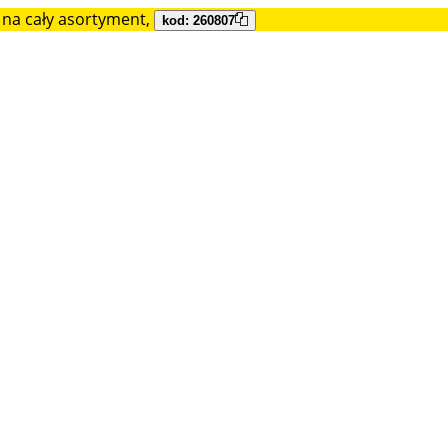
na cały asortyment,
kod: 260807