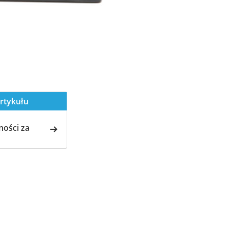
rtykułu
ości za