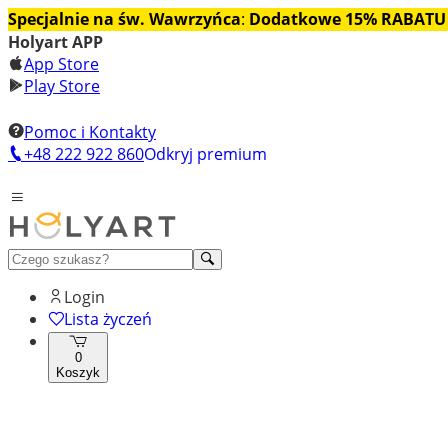
Specjalnie na św. Wawrzyńca
:
Dodatkowe 15% RABATU
Holyart APP
App Store
Play Store
Pomoc i Kontakty
+48 222 922 860
Odkryj premium
Login
Lista życzeń
0
Koszyk