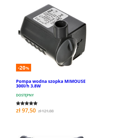
-20
%
Pompa wodna szopka MIMOUSE
300l/h 3.8W
DOSTĘPNY
zł 97,50
zł 121,88