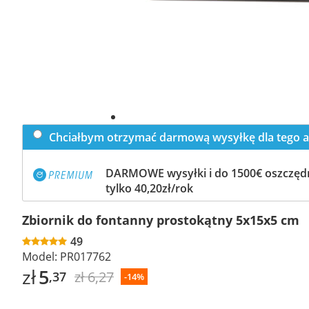
Chciałbym otrzymać darmową wysyłkę dla tego a
DARMOWE wysyłki i do 1500€ oszczędn
tylko 40,20zł/rok
Zbiornik do fontanny prostokątny 5x15x5 cm
49
Model:
PR017762
zł
5
zł 6,27
,37
-14%