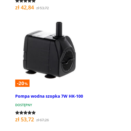
zł 42,84
zł 53,72
-20
%
Pompa wodna szopka 7W HK-100
DOSTĘPNY
zł 53,72
zł 67,26