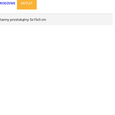
ARODZENIE
OUTLET
ontanny prostokątny 5x15x5 cm