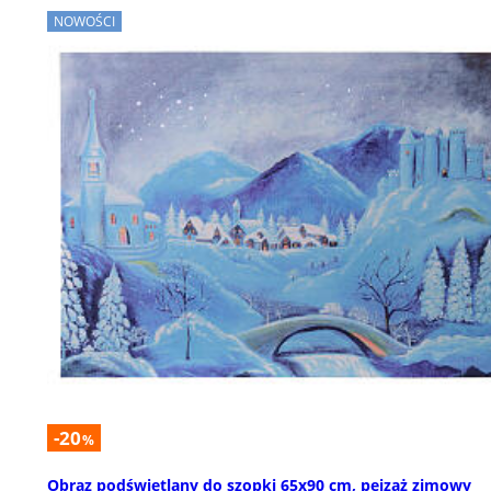
NOWOŚCI
-20
%
Obraz podświetlany do szopki 65x90 cm, pejzaż zimowy