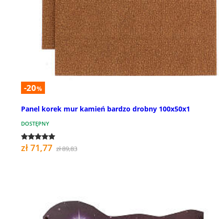
-20
%
Panel korek mur kamień bardzo drobny 100x50x1
DOSTĘPNY
zł 71,77
zł 89,83