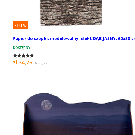
-10
%
Papier do szopki, modelowalny, efekt DĄB JASNY, 60x30 
DOSTĘPNY
zł 34,76
zł 38,77