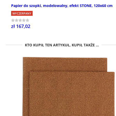
Papier do szopki, modelowalny, efekt STONE, 120x60 cm
WYCZERPANY
zł 167,02
KTO KUPIŁ TEN ARTYKUŁ, KUPIŁ TAKŻE ...