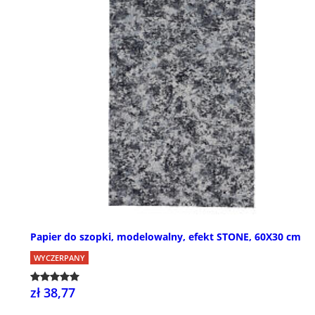
Papier do szopki, modelowalny, efekt STONE, 60X30 cm
WYCZERPANY
zł 38,77