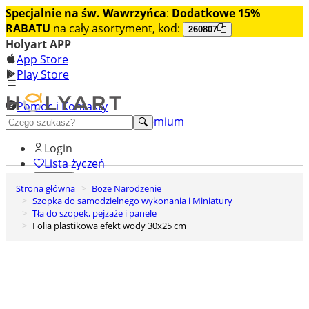
Specjalnie na św. Wawrzyńca
:
Dodatkowe 15%
RABATU
na cały asortyment, kod:
260807
Holyart APP
App Store
Play Store
Pomoc i Kontakty
+48 222 922 860
Odkryj premium
Login
Lista życzeń
Strona główna
Boże Narodzenie
0
Szopka do samodzielnego wykonania i Miniatury
Koszyk
Tła do szopek, pejzaże i panele
Folia plastikowa efekt wody 30x25 cm