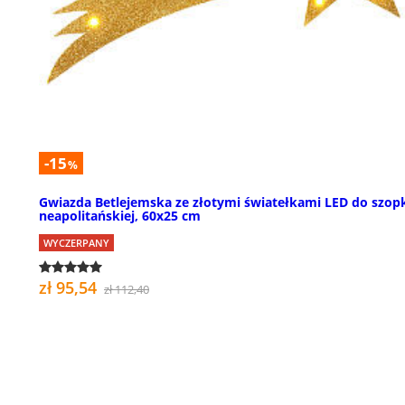
-15
%
Gwiazda Betlejemska ze złotymi światełkami LED do szop
neapolitańskiej, 60x25 cm
WYCZERPANY
zł 95,54
zł 112,40