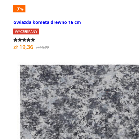
-7
%
Gwiazda kometa drewno 16 cm
WYCZERPANY
zł 19,36
zł 20,72