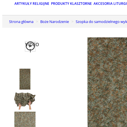
ARTYKUŁY RELIGIJNE
PRODUKTY KLASZTORNE
AKCESORIA LITURG
Strona główna
Boże Narodzenie
Szopka do samodzielnego wyk
VIDEO
1