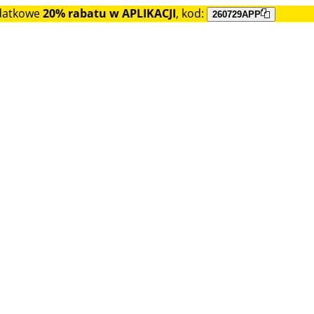
datkowe
20% rabatu w APLIKACJI
, kod:
260729APP