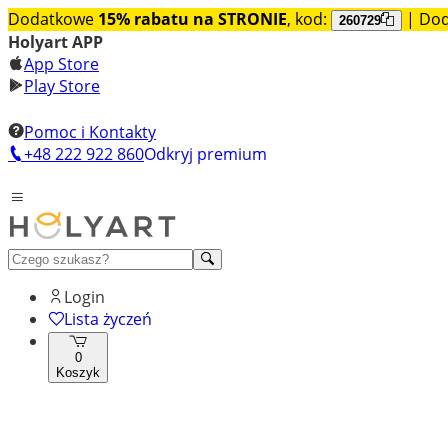
Dodatkowe
15% rabatu na STRONIE
, kod:
| Do
260729
Holyart APP
App Store
Play Store
Pomoc i Kontakty
+48 222 922 860
Odkryj premium
Login
Lista życzeń
0
Koszyk