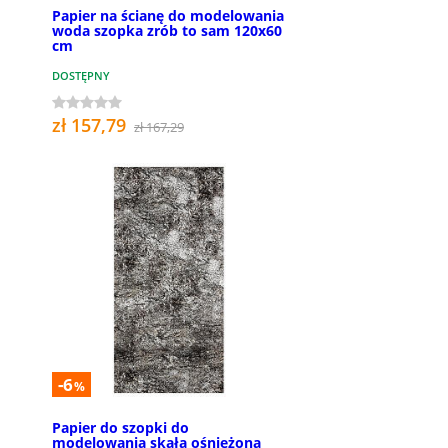
Papier na ścianę do modelowania
woda szopka zrób to sam 120x60
cm
DOSTĘPNY
zł 157,79
zł 167,29
-6
%
Papier do szopki do
modelowania skała ośnieżona