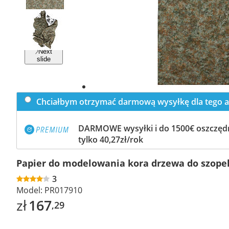
Previous
slide
Next
slide
Chciałbym otrzymać darmową wysyłkę dla tego a
DARMOWE wysyłki i do 1500€ oszczędn
tylko 40,27zł/rok
Papier do modelowania kora drzewa do szope
3
Model:
PR017910
zł
167
,29