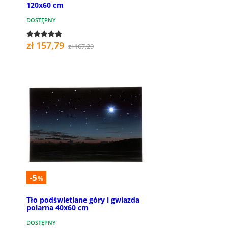
120x60 cm
DOSTĘPNY
zł 157,79
zł 167,29
-5
%
Tło podświetlane góry i gwiazda
polarna 40x60 cm
DOSTĘPNY