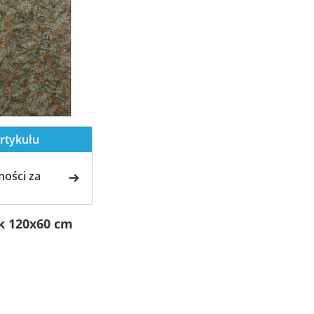
rtykułu
ości za
k 120x60 cm