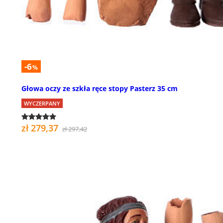
-6
%
Głowa oczy ze szkła ręce stopy Pasterz 35 cm
WYCZERPANY
zł 279,37
zł 297,42