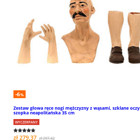
-6
%
Zestaw głowa ręce nogi mężczyzny z wąsami, szklane oczy
szopka neapolitańska 35 cm
WYCZERPANY
zł 279,37
zł 297,42