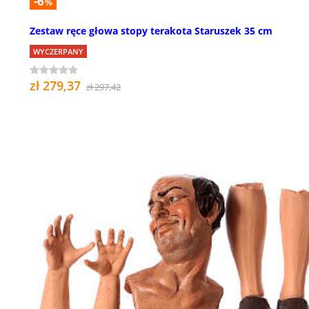
-6
%
Zestaw ręce głowa stopy terakota Staruszek 35 cm
WYCZERPANY
zł 279,37
zł 297,42