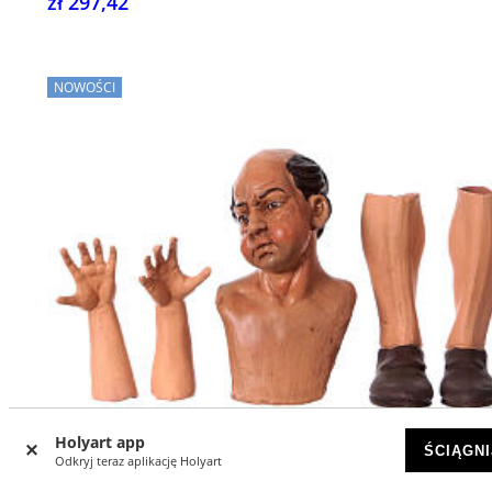
zł 297,42
NOWOŚCI
Holyart app
ŚCIĄGNI
Odkryj teraz aplikację Holyart