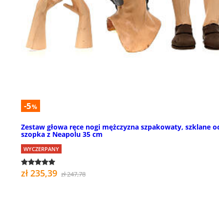
-5
%
Zestaw głowa ręce nogi mężczyzna szpakowaty, szklane oc
szopka z Neapolu 35 cm
WYCZERPANY
zł 235,39
zł 247,78