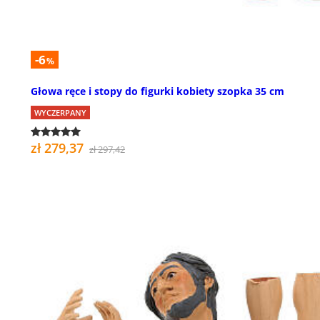
-6
%
Głowa ręce i stopy do figurki kobiety szopka 35 cm
WYCZERPANY
zł 279,37
zł 297,42