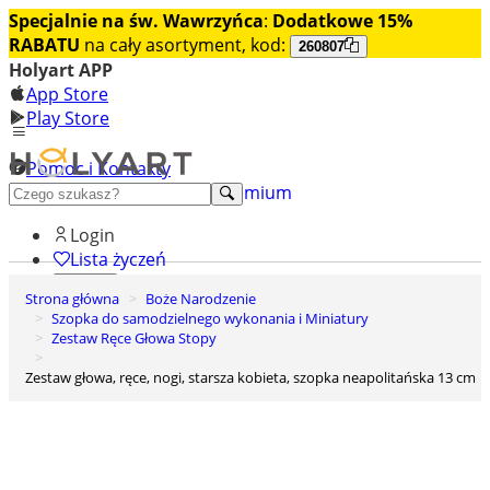
Specjalnie na św. Wawrzyńca
:
Dodatkowe 15%
RABATU
na cały asortyment, kod:
260807
Holyart APP
App Store
Play Store
Pomoc i Kontakty
+48 222 922 860
Odkryj premium
Login
Lista życzeń
Strona główna
Boże Narodzenie
0
Szopka do samodzielnego wykonania i Miniatury
Koszyk
Zestaw Ręce Głowa Stopy
Zestaw głowa, ręce, nogi, starsza kobieta, szopka neapolitańska 13 cm