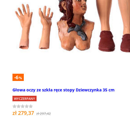
-6
%
Głowa oczy ze szkła ręce stopy Dziewczynka 35 cm
WYCZERPANY
zł 279,37
zł 297,42