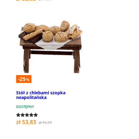
-25
%
Stół z chlebami szopka
neapolitańska
DOSTĘPNY
zł 53,83
zł 71,77