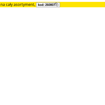
na cały asortyment,
kod: 260807