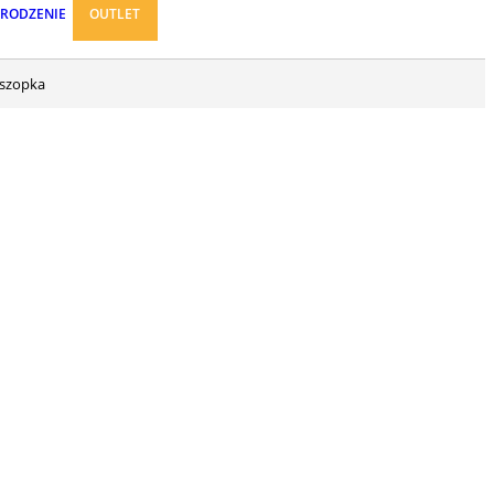
ARODZENIE
OUTLET
 szopka