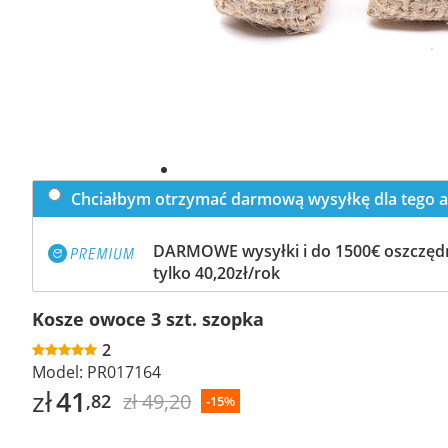
Chciałbym otrzymać darmową wysyłkę dla tego a
DARMOWE wysyłki i do 1500€ oszczędn
tylko 40,20zł/rok
Kosze owoce 3 szt. szopka
2
Model:
PR017164
zł
41
zł 49,20
,82
-15%