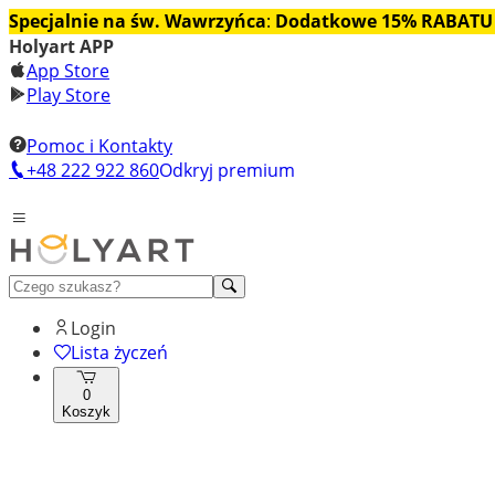
Specjalnie na św. Wawrzyńca
:
Dodatkowe 15% RABATU
Holyart APP
App Store
Play Store
Pomoc i Kontakty
+48 222 922 860
Odkryj premium
Login
Lista życzeń
0
Koszyk