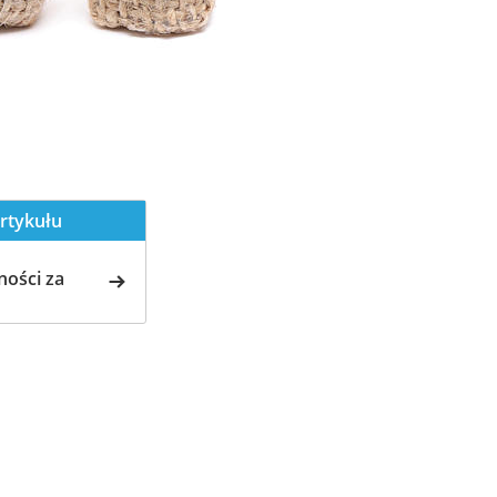
rtykułu
ości za