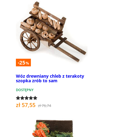
-25
%
Wóz drewniany chleb z terakoty
szopka zrób to sam
DOSTĘPNY
zł 57,55
zł 76,74