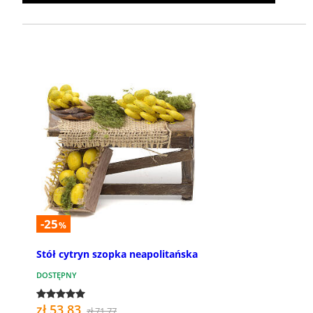
-25
%
Stół cytryn szopka neapolitańska
DOSTĘPNY
zł 53,83
zł 71,77