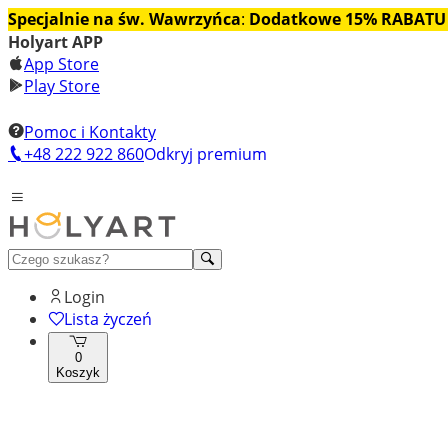
Specjalnie na św. Wawrzyńca
:
Dodatkowe 15% RABATU
Holyart APP
App Store
Play Store
Pomoc i Kontakty
+48 222 922 860
Odkryj premium
Login
Lista życzeń
0
Koszyk