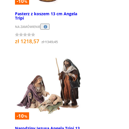
-10
%
Pasterz z koszem 13 cm Angela
Tripi
NA ZAMÓWIENIE
zł 1218,57
zł 1349,45
-10
%
Narodziny Jezusa Angela Tripi 13