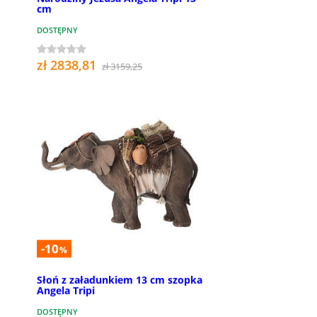
cm
DOSTĘPNY
zł 2838,81
zł 3159,25
-10
%
Słoń z załadunkiem 13 cm szopka
Angela Tripi
DOSTĘPNY