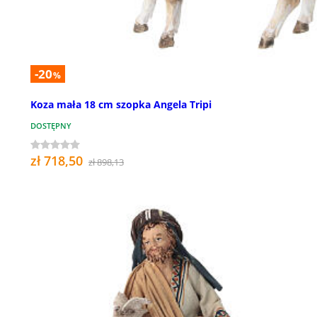
-20
%
Koza mała 18 cm szopka Angela Tripi
DOSTĘPNY
zł 718,50
zł 898,13