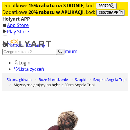
Dodatkowe
15% rabatu na STRONIE
, kod:
|
260729
Dodatkowe
20% rabatu w APLIKACJI
, kod:
260729APP
Holyart APP
App Store
Play Store
Pomoc i Kontakty
+48 222 922 860
Odkryj premium
Login
Lista życzeń
Strona główna
Boże Narodzenie
Szopki
Szopka Angela Tripi
0
Mężczyzna grający na bębnie 30cm Angela Tripi
Koszyk