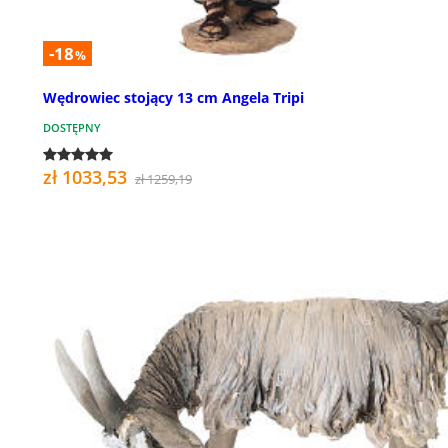
-18
%
Wędrowiec stojący 13 cm Angela Tripi
DOSTĘPNY
zł 1033,53
zł 1259,19