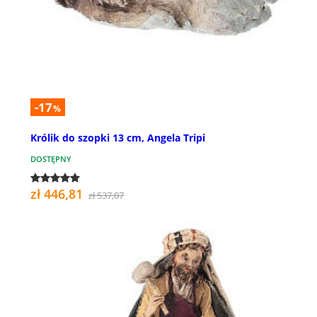
-17
%
Królik do szopki 13 cm, Angela Tripi
DOSTĘPNY
zł 446,81
zł 537,07