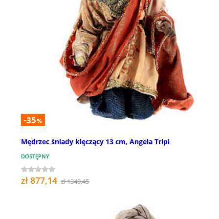
-35
%
Mędrzec śniady klęczący 13 cm, Angela Tripi
DOSTĘPNY
zł 877,14
zł 1349,45