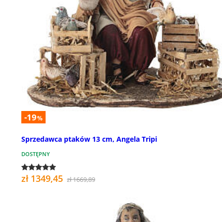
-19
%
Sprzedawca ptaków 13 cm, Angela Tripi
DOSTĘPNY
zł 1349,45
zł 1669,89