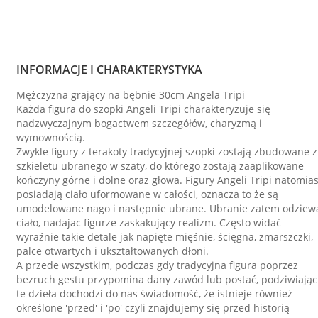
INFORMACJE I CHARAKTERYSTYKA
Mężczyzna grający na bębnie 30cm Angela Tripi
Każda figura do szopki Angeli Tripi charakteryzuje się
nadzwyczajnym bogactwem szczegółów, charyzmą i
wymownością.
Zwykle figury z terakoty tradycyjnej szopki zostają zbudowane z
szkieletu ubranego w szaty, do którego zostają zaaplikowane
kończyny górne i dolne oraz głowa. Figury Angeli Tripi natomias
posiadają ciało uformowane w całości, oznacza to że są
umodelowane nago i następnie ubrane. Ubranie zatem odziew
ciało, nadajac figurze zaskakujący realizm. Często widać
wyraźnie takie detale jak napięte mięśnie, ścięgna, zmarszczki,
palce otwartych i ukształtowanych dłoni.
A przede wszystkim, podczas gdy tradycyjna figura poprzez
bezruch gestu przypomina dany zawód lub postać, podziwiając
te dzieła dochodzi do nas świadomość, że istnieje również
określone 'przed' i 'po' czyli znajdujemy się przed historią