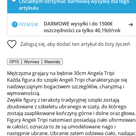
Chciałbym otrzymać darmową wysyłkę dla tego
artykułu
DARMOWE wysyłki i do 1500€
oszczędności za tylko 40,19zł/rok
Zaloguj się, aby dodać ten artykuł do listy życzeń
OPIS
Wymiary
Materiały
Mężczyzna grający na bębnie 30cm Angela Tripi
Każda figura do szopki Angeli Tripi charakteryzuje się
nadzwyczajnym bogactwem szczegółów, charyzmą i
wymownością.
Zwykle figury z terakoty tradycyjnej szopki zostają
zbudowane z szkieletu ubranego w szaty, do którego
zostają zaaplikowane kończyny górne i dolne oraz głowa.
Figury Angeli Tripi natomiast posiadają ciało uformowan
w całości, oznacza to że są umodelowane nago i
następnie ubrane. Ubranie zatem odziewa ciało, nadajac