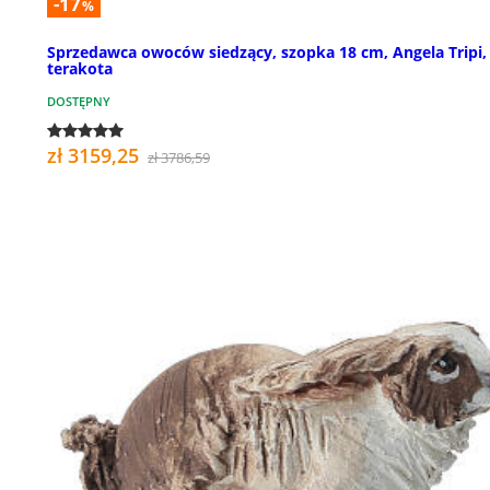
-17
%
Sprzedawca owoców siedzący, szopka 18 cm, Angela Tripi,
terakota
DOSTĘPNY
zł 3159,25
zł 3786,59