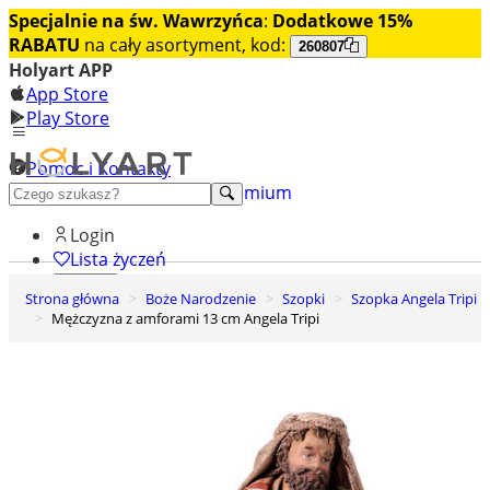
Specjalnie na św. Wawrzyńca
:
Dodatkowe 15%
RABATU
na cały asortyment, kod:
260807
Holyart APP
App Store
Play Store
Pomoc i Kontakty
+48 222 922 860
Odkryj premium
Login
Lista życzeń
Strona główna
Boże Narodzenie
Szopki
Szopka Angela Tripi
0
Mężczyzna z amforami 13 cm Angela Tripi
Koszyk