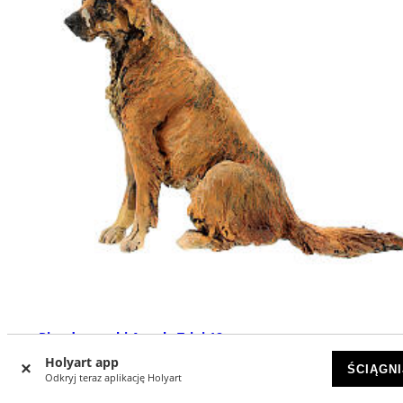
Pies do szopki Angela Tripi 18 cm
Holyart app
NA ZAMÓWIENIE
ŚCIĄGNI
Odkryj teraz aplikację Holyart