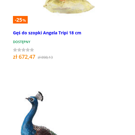
-25
%
Gęś do szopki Angela Tripi 18 cm
DOSTĘPNY
zł 672,47
zł 898,13