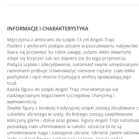
INFORMACJE I CHARAKTERYSTYKA
Mężczyzna z amforami do szopki 13 cm Angeli Tripi.
Pasterz z amforami podąża ulicami w poszukiwaniu nabywców.
Stara się przywołać ku sobie uwagę: ustami lekko otwartymi
zdaje się krzyczeć lub też dopiero się do tego przymierza.
Podąża szybko i zdecydowanie, natomiast swymi umięśnionymi
ramionami próbuje zrównoważyć niesione ciężary: ciało lekko
pochylone i ręce mocno trzymające amfory opowiadają jego
trud.
Każda figura do szopki Angeli Tripi charakteryzuje się
nadzwyczajnym bogactwem szczegółów, charyzmą i
wymownością.
Zwykle figury z terakoty tradycyjnej szopki zostają zbudowane z
szkieletu ubranego w szaty, do którego zostają zaaplikowane
kończyny górne i dolne oraz głowa. Figury Angeli Tripi natomias
posiadają ciało uformowane w całości, oznacza to że są
umodelowane nago i następnie ubrane. Ubranie zatem odziew
ciało, nadajac figurze zaskakujący realizm. Często widać