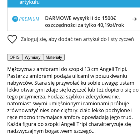
artykułu
DARMOWE wysyłki i do 1500€
oszczędności za tylko 40,19zł/rok
Zaloguj się, aby dodać ten artykuł do listy życzeń
OPIS
Wymiary
Materiały
Mężczyzna z amforami do szopki 13 cm Angeli Tripi.
Pasterz z amforami podąża ulicami w poszukiwaniu
nabywców. Stara się przywołać ku sobie uwagę: ustami
lekko otwartymi zdaje się krzyczeć lub też dopiero się do
tego przymierza. Podąża szybko i zdecydowanie,
natomiast swymi umięśnionymi ramionami próbuje
zrównoważyć niesione ciężary: ciało lekko pochylone i
ręce mocno trzymające amfory opowiadają jego trud.
Każda figura do szopki Angeli Tripi charakteryzuje się
nadzwyczajnym bogactwem szczegó...