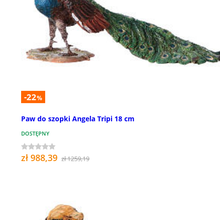
-22
%
Paw do szopki Angela Tripi 18 cm
DOSTĘPNY
zł 988,39
zł 1259,19