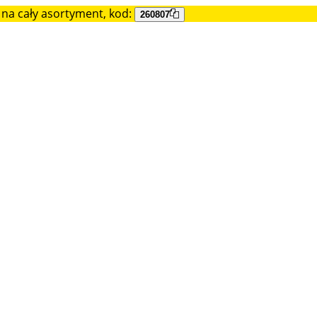
na cały asortyment, kod:
260807