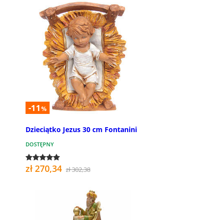
-11
%
Dzieciątko Jezus 30 cm Fontanini
DOSTĘPNY
zł 270,34
zł 302,38