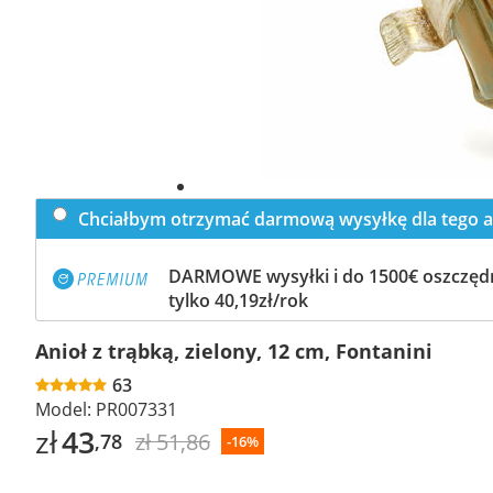
Chciałbym otrzymać darmową wysyłkę dla tego a
DARMOWE wysyłki i do 1500€ oszczędn
tylko 40,19zł/rok
Anioł z trąbką, zielony, 12 cm, Fontanini
63
Model:
PR007331
zł
43
zł 51,86
,78
-16%