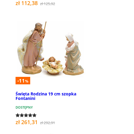
zł 112,38
zł 125,92
-11
%
Święta Rodzina 19 cm szopka
Fontanini
DOSTĘPNY
zł 261,31
zł 292,91