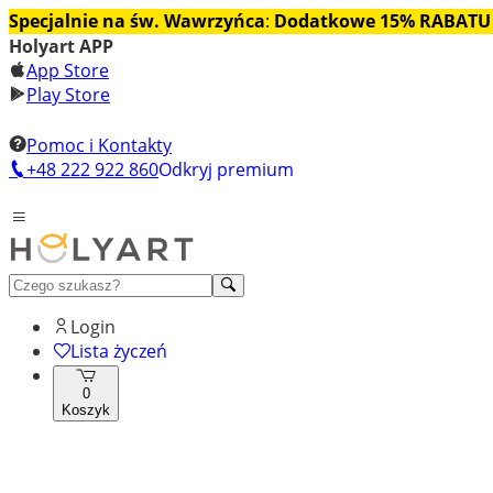
Specjalnie na św. Wawrzyńca
:
Dodatkowe 15% RABATU
Holyart APP
App Store
Play Store
Pomoc i Kontakty
+48 222 922 860
Odkryj premium
Login
Lista życzeń
0
Koszyk