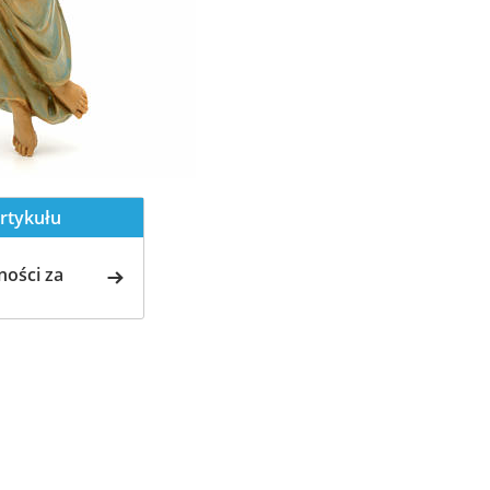
rtykułu
ości za