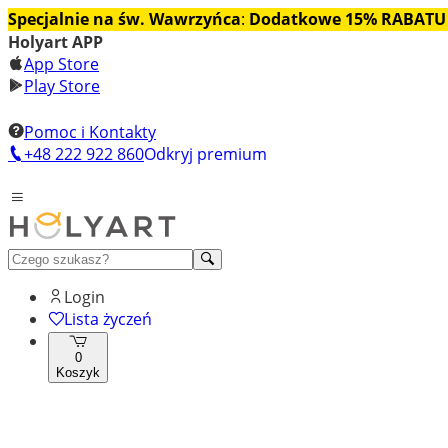
Specjalnie na św. Wawrzyńca
:
Dodatkowe 15% RABATU
Holyart APP
App Store
Play Store
Pomoc i Kontakty
+48 222 922 860
Odkryj premium
Login
Lista życzeń
0
Koszyk