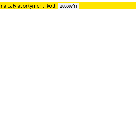
na cały asortyment, kod:
260807