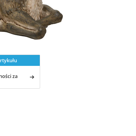
rtykułu
ości za