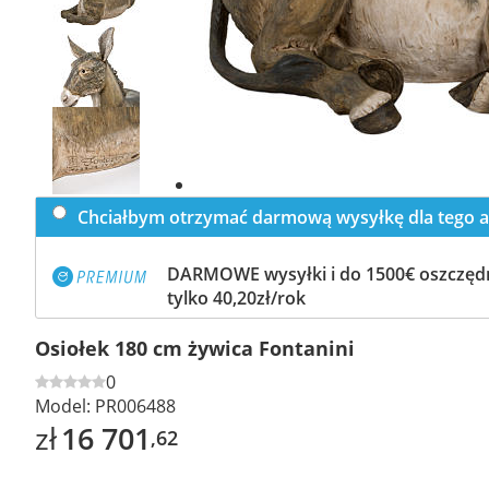
Previous
slide
Next
slide
Chciałbym otrzymać darmową wysyłkę dla tego a
DARMOWE wysyłki i do 1500€ oszczędn
tylko 40,20zł/rok
Osiołek 180 cm żywica Fontanini
0
Model:
PR006488
zł
16 701
,62