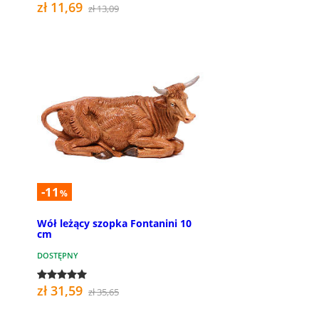
zł 11,69
zł 13,09
-11
%
Wół leżący szopka Fontanini 10
cm
DOSTĘPNY
zł 31,59
zł 35,65