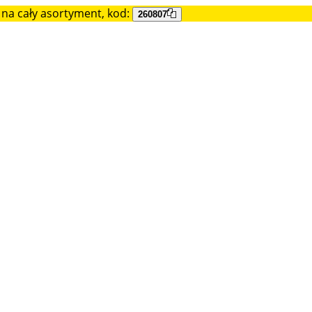
na cały asortyment, kod:
260807