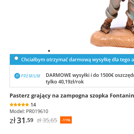
Chciałbym otrzymać darmową wysyłkę dla tego a
DARMOWE wysyłki i do 1500€ oszczędn
tylko 40,19zł/rok
Pasterz grający na zampogna szopka Fontanin
14
Model:
PR019610
zł
31
zł 35,65
,59
-11%