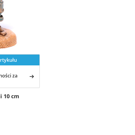
rtykułu
ości za
i 10 cm