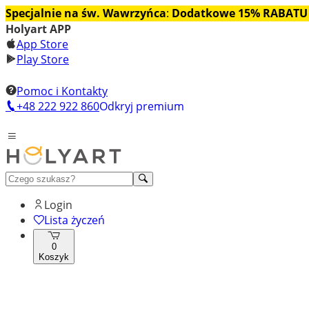
Specjalnie na św. Wawrzyńca
:
Dodatkowe 15% RABATU
Holyart APP
App Store
Play Store
Pomoc i Kontakty
+48 222 922 860
Odkryj premium
Login
Lista życzeń
0
Koszyk