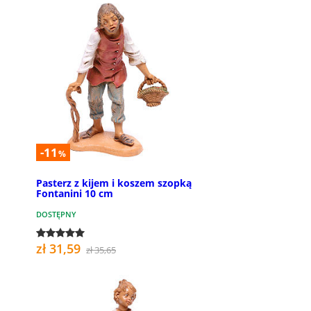
-11
%
Pasterz z kijem i koszem szopką
Fontanini 10 cm
DOSTĘPNY
zł 31,59
zł 35,65