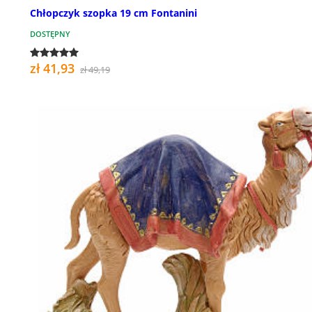
Chłopczyk szopka 19 cm Fontanini
DOSTĘPNY
zł 41,93
zł 49,19