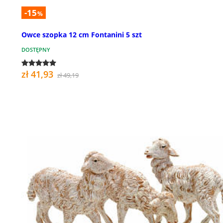
-15
%
Owce szopka 12 cm Fontanini 5 szt
DOSTĘPNY
zł 41,93
zł 49,19