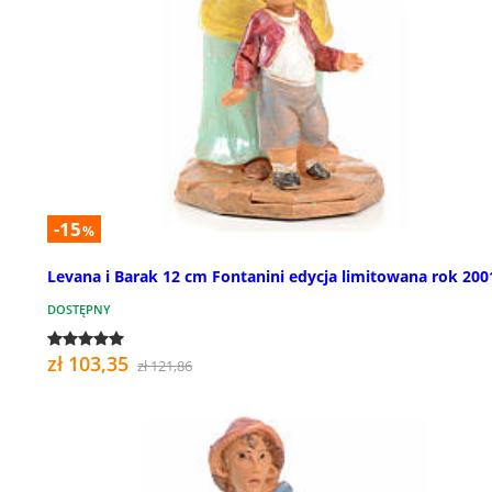
-15
%
Levana i Barak 12 cm Fontanini edycja limitowana rok 200
DOSTĘPNY
zł 103,35
zł 121,86