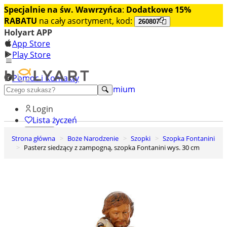
Specjalnie na św. Wawrzyńca
:
Dodatkowe 15%
RABATU
na cały asortyment, kod:
260807
Holyart APP
App Store
Play Store
Pomoc i Kontakty
+48 222 922 860
Odkryj premium
Login
Lista życzeń
Strona główna
Boże Narodzenie
Szopki
Szopka Fontanini
0
Pasterz siedzący z zampogną, szopka Fontanini wys. 30 cm
Koszyk