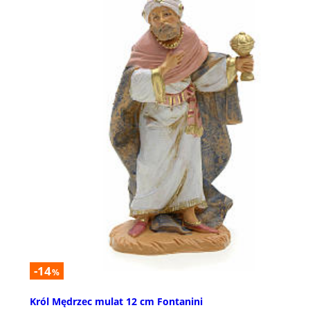
-14
%
Król Mędrzec mulat 12 cm Fontanini