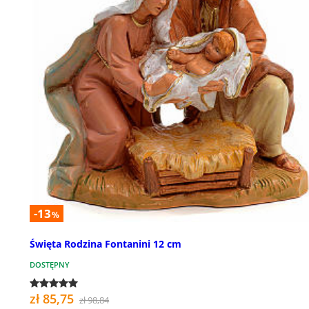
-13
%
Święta Rodzina Fontanini 12 cm
DOSTĘPNY
zł 85,75
zł 98,84