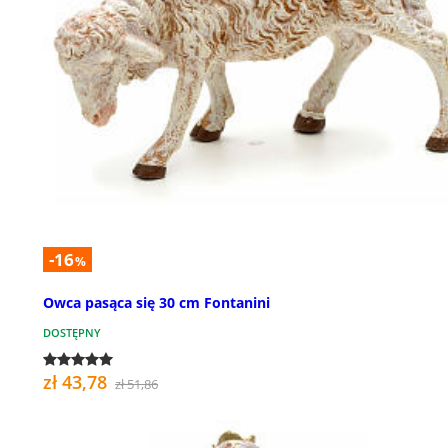
-16
%
Owca pasąca się 30 cm Fontanini
DOSTĘPNY
zł 43,78
zł 51,86