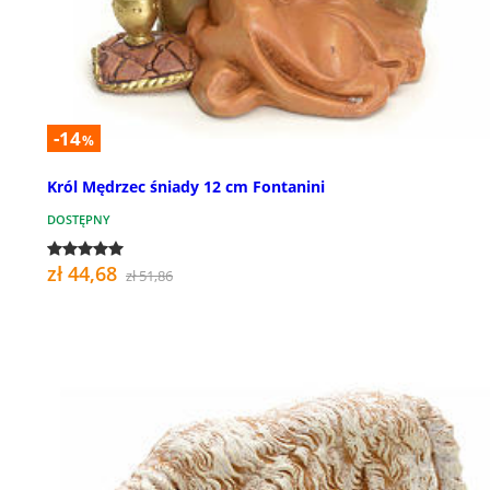
-14
%
Król Mędrzec śniady 12 cm Fontanini
DOSTĘPNY
zł 44,68
zł 51,86