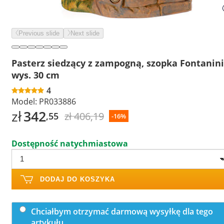
Previous slide
Next slide
Pasterz siedzący z zampogną, szopka Fontanini
wys. 30 cm
4
Model:
PR033886
zł
342
zł 406,19
,55
-16%
Dostępność natychmiastowa
DODAJ DO KOSZYKA
Chciałbym otrzymać darmową wysyłkę dla tego
artykułu