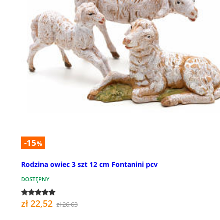
-15
%
Rodzina owiec 3 szt 12 cm Fontanini pcv
DOSTĘPNY
zł 22,52
zł 26,63