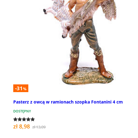
-31
%
Pasterz z owcą w ramionach szopka Fontanini 4 cm
DOSTĘPNY
zł 8,98
zł 13,09