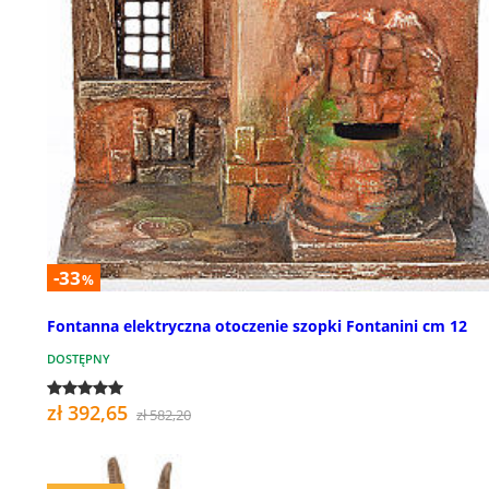
-33
%
Fontanna elektryczna otoczenie szopki Fontanini cm 12
DOSTĘPNY
zł 392,65
zł 582,20