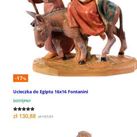
-17
%
Ucieczka do Egiptu 16x16 Fontanini
DOSTĘPNY
zł 130,88
zł 157,51