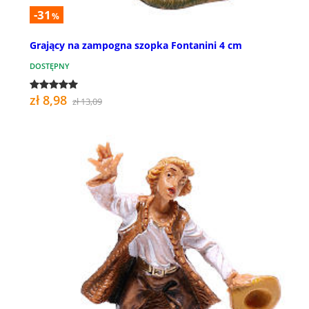
-31
%
Grający na zampogna szopka Fontanini 4 cm
DOSTĘPNY
zł 8,98
zł 13,09