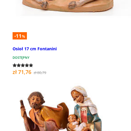
-11
%
Osioł 17 cm Fontanini
DOSTĘPNY
zł 71,76
zł 80,79