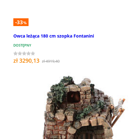
-33
%
Owca leżąca 180 cm szopka Fontanini
DOSTĘPNY
zł 3290,13
zł 4919,40