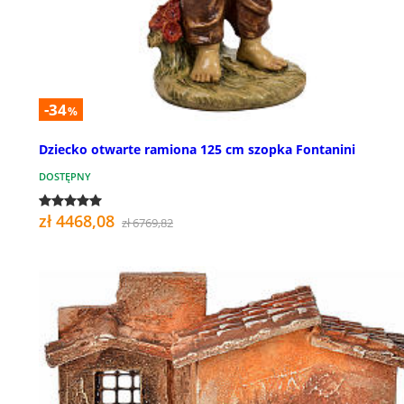
-34
%
Dziecko otwarte ramiona 125 cm szopka Fontanini
DOSTĘPNY
zł 4468,08
zł 6769,82