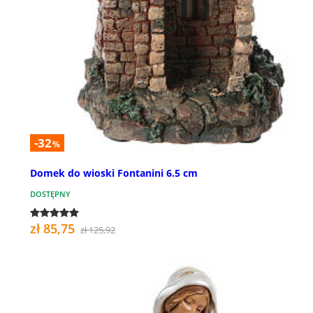
-32
%
Domek do wioski Fontanini 6.5 cm
DOSTĘPNY
zł 85,75
zł 125,92