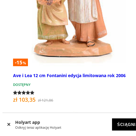
-15
%
Ave i Lea 12 cm Fontanini edycja limitowana rok 2006
DOSTĘPNY
zł 103,35
zł 121,86
Holyart app
ŚCIĄGNI
Odkryj teraz aplikację Holyart