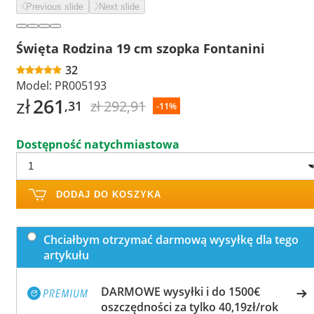
Previous slide
Next slide
Święta Rodzina 19 cm szopka Fontanini
32
Model:
PR005193
zł
261
zł 292,91
,31
-11%
Dostępność natychmiastowa
DODAJ DO KOSZYKA
Chciałbym otrzymać darmową wysyłkę dla tego
artykułu
DARMOWE wysyłki i do 1500€
oszczędności za tylko 40,19zł/rok