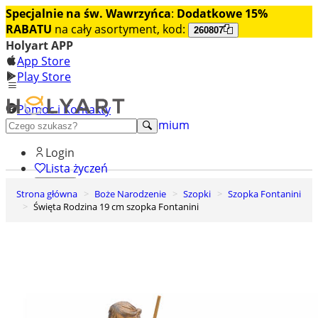
Specjalnie na św. Wawrzyńca
:
Dodatkowe 15%
RABATU
na cały asortyment, kod:
260807
Holyart APP
App Store
Play Store
Pomoc i Kontakty
+48 222 922 860
Odkryj premium
Login
Lista życzeń
Strona główna
Boże Narodzenie
Szopki
Szopka Fontanini
0
Święta Rodzina 19 cm szopka Fontanini
Koszyk