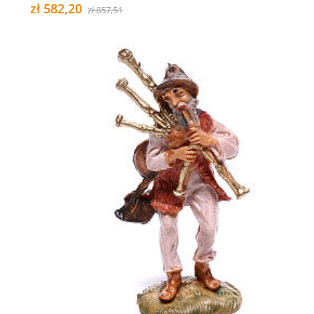
zł 582,20
zł 857,51