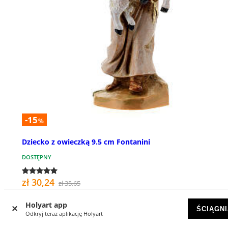
-15
%
Dziecko z owieczką 9.5 cm Fontanini
DOSTĘPNY
zł 30,24
zł 35,65
Holyart app
ŚCIĄGNI
Odkryj teraz aplikację Holyart