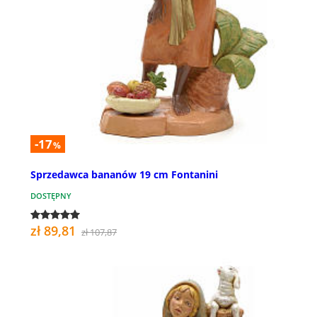
-17
%
Sprzedawca bananów 19 cm Fontanini
DOSTĘPNY
zł 89,81
zł 107,87