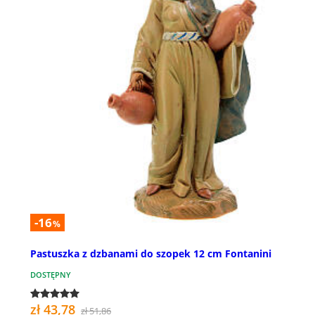
-16
%
Pastuszka z dzbanami do szopek 12 cm Fontanini
DOSTĘPNY
zł 43,78
zł 51,86