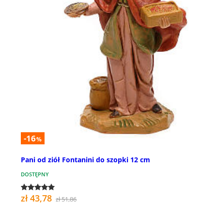
-16
%
Pani od ziół Fontanini do szopki 12 cm
DOSTĘPNY
zł 43,78
zł 51,86