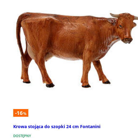
-16
%
Krowa stojąca do szopki 24 cm Fontanini
DOSTĘPNY