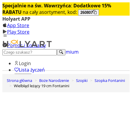
Specjalnie na św. Wawrzyńca
:
Dodatkowe 15%
RABATU
na cały asortyment, kod:
260807
Holyart APP
App Store
Play Store
Pomoc i Kontakty
+48 222 922 860
Odkryj premium
Login
Lista życzeń
Strona główna
Boże Narodzenie
Szopki
Szopka Fontanini
0
Wielbłąd leżący 19 cm Fontanini
Koszyk