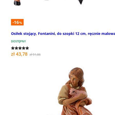
-16
%
Osiłek stojący, Fontanini, do szopki 12 cm, ręcznie malow
DOSTĘPNY
zł 43,78
zł 51,86