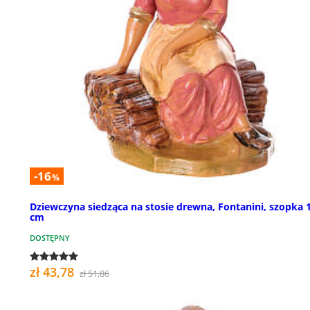
-16
%
Dziewczyna siedząca na stosie drewna, Fontanini, szopka 
cm
DOSTĘPNY
zł 43,78
zł 51,86