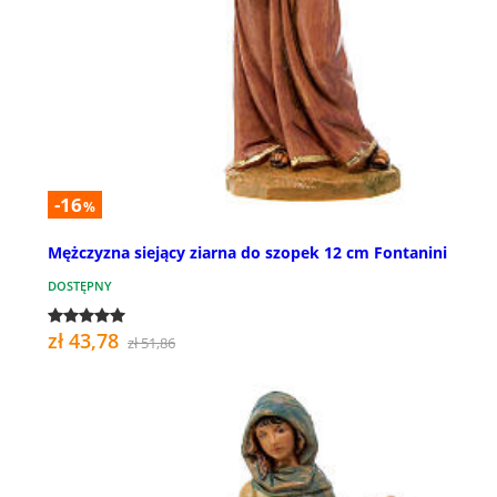
-16
%
Mężczyzna siejący ziarna do szopek 12 cm Fontanini
DOSTĘPNY
zł 43,78
zł 51,86