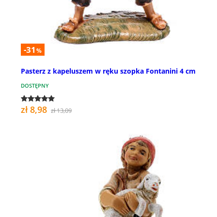
-31
%
Pasterz z kapeluszem w ręku szopka Fontanini 4 cm
DOSTĘPNY
zł 8,98
zł 13,09