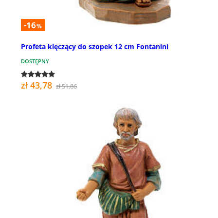
-16
%
Profeta klęczący do szopek 12 cm Fontanini
DOSTĘPNY
zł 43,78
zł 51,86