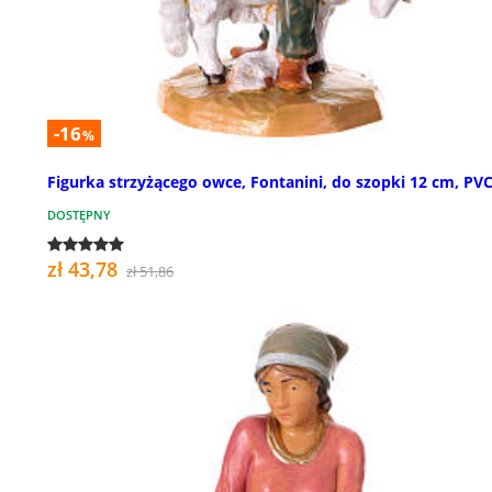
-16
%
Figurka strzyżącego owce, Fontanini, do szopki 12 cm, PV
DOSTĘPNY
zł 43,78
zł 51,86