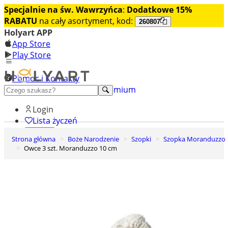
Specjalnie na św. Wawrzyńca
:
Dodatkowe 15%
RABATU
na cały asortyment, kod:
260807
Holyart APP
App Store
Play Store
Pomoc i Kontakty
+48 222 922 860
Odkryj premium
Login
Lista życzeń
Strona główna
Boże Narodzenie
Szopki
Szopka Moranduzzo
0
Owce 3 szt. Moranduzzo 10 cm
Koszyk