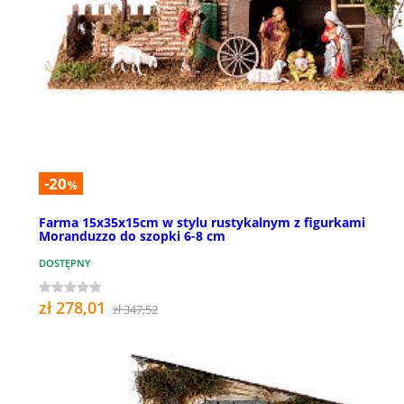
-20
%
Farma 15x35x15cm w stylu rustykalnym z figurkami
Moranduzzo do szopki 6-8 cm
DOSTĘPNY
zł 278,01
zł 347,52