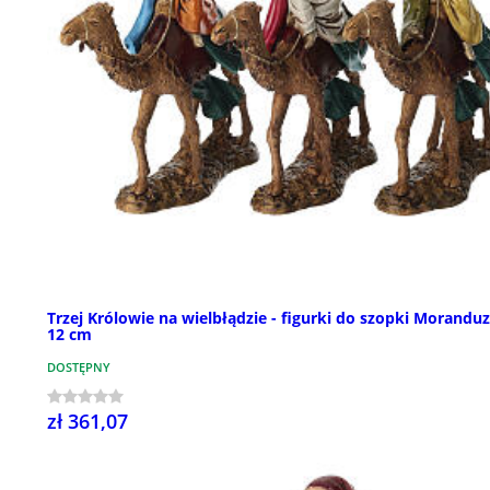
Trzej Królowie na wielbłądzie - figurki do szopki Morandu
12 cm
DOSTĘPNY
zł 361,07