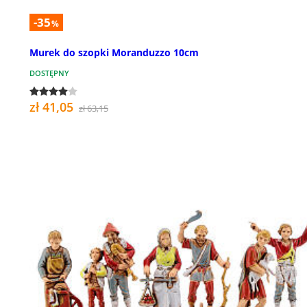
-35
%
Murek do szopki Moranduzzo 10cm
DOSTĘPNY
zł 41,05
zł 63,15