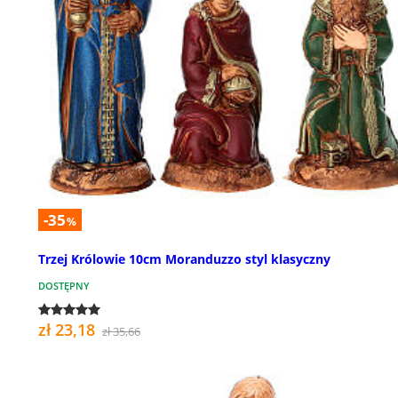
-35
%
Trzej Królowie 10cm Moranduzzo styl klasyczny
DOSTĘPNY
zł 23,18
zł 35,66