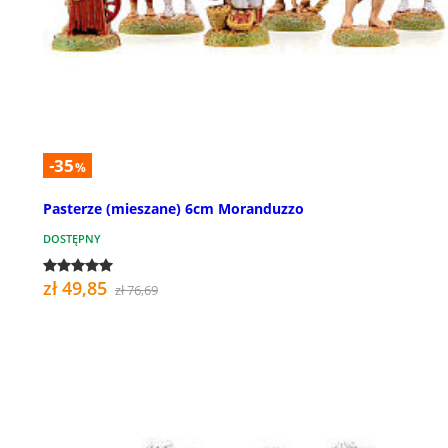
-35
%
Pasterze (mieszane) 6cm Moranduzzo
DOSTĘPNY
zł 49,85
zł 76,69