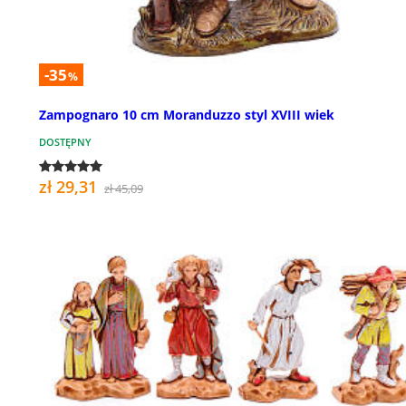
-35
%
Zampognaro 10 cm Moranduzzo styl XVIII wiek
DOSTĘPNY
zł 29,31
zł 45,09