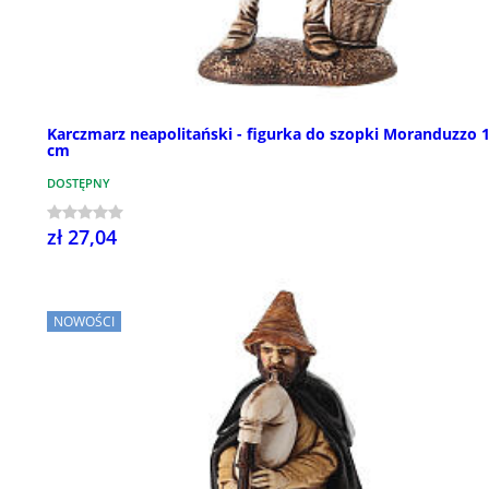
Karczmarz neapolitański - figurka do szopki Moranduzzo 
cm
DOSTĘPNY
zł 27,04
NOWOŚCI