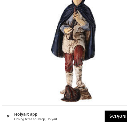
Holyart app
Grajek w marszu - figurka do szopki Moranduzzo 10–12 c
ŚCIĄGNI
Odkryj teraz aplikację Holyart
DOSTĘPNY