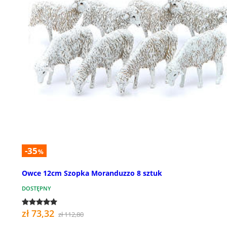
-35
%
Owce 12cm Szopka Moranduzzo 8 sztuk
DOSTĘPNY
zł 73,32
zł 112,80