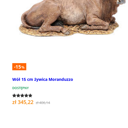
-15
%
Wół 15 cm żywica Moranduzzo
DOSTĘPNY
zł 345,22
zł 406,14