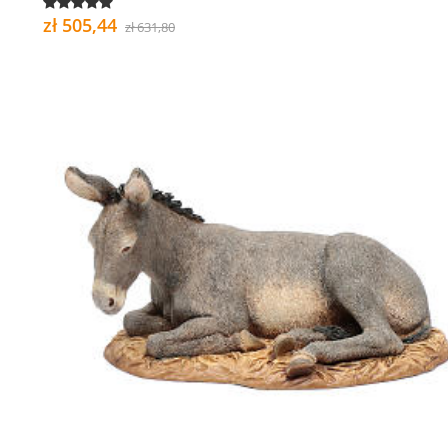
zł 505,44
zł 631,80