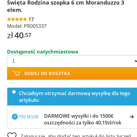
Święta Rodzina szopka 6 cm Moranduzzo 3
elem.
17
Model:
PR005337
zł
40
,57
Dostępność natychmiastowa
DODAJ DO KOSZYKA
Chciałbym otrzymać darmową wysyłkę dla tego
artykułu
DARMOWE wysyłki i do 1500€
oszczędności za tylko 40,19zł/rok
Zaloguj się, aby dodać ten artykuł do listy życzeń