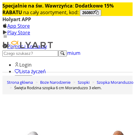
Specjalnie na św. Wawrzyńca
:
Dodatkowe 15%
RABATU
na cały asortyment, kod:
260807
Holyart APP
App Store
Play Store
Pomoc i Kontakty
+48 222 922 860
Odkryj premium
Login
Lista życzeń
Strona główna
Boże Narodzenie
Szopki
Szopka Moranduzzo
0
Święta Rodzina szopka 6 cm Moranduzzo 3 elem.
Koszyk