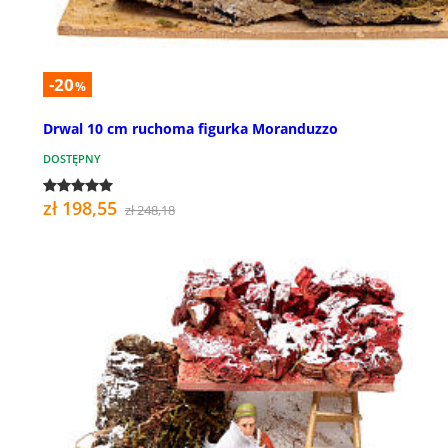
-20
%
Drwal 10 cm ruchoma figurka Moranduzzo
DOSTĘPNY
zł 198,55
zł 248,18