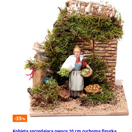
-35
%
Kobieta sprzedająca owoce 10 cm ruchoma figurka