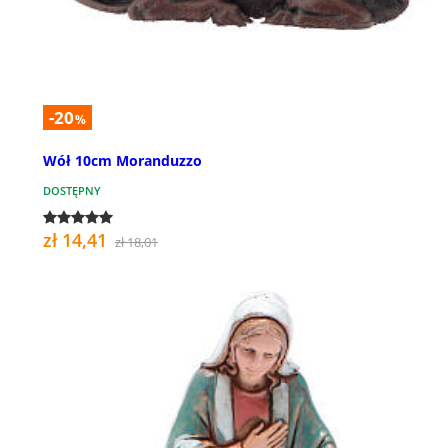
-20
%
Wół 10cm Moranduzzo
DOSTĘPNY
zł 14,41
zł 18,01