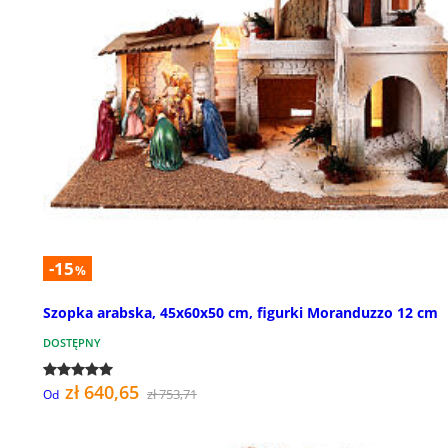
-15
%
Szopka arabska, 45x60x50 cm, figurki Moranduzzo 12 cm
DOSTĘPNY
zł 640,65
zł 753,71
Od