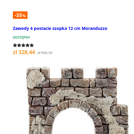
-35
%
Zawody 4 postacie szopka 12 cm Moranduzzo
DOSTĘPNY
zł 328,44
zł 505,30