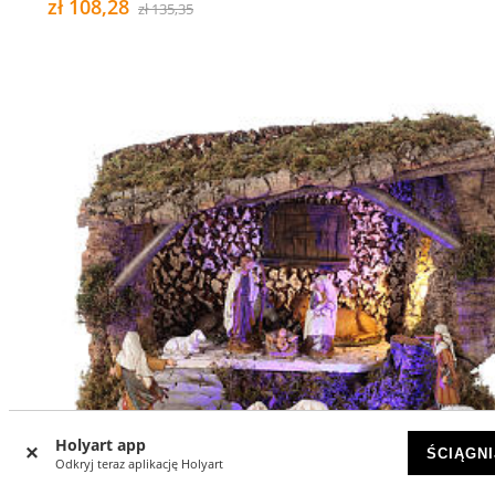
zł 108,28
zł 135,35
Holyart app
ŚCIĄGNI
Odkryj teraz aplikację Holyart