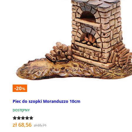
-20
%
Piec do szopki Moranduzzo 10cm
DOSTĘPNY
zł 68,56
zł 85,71