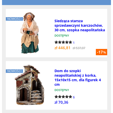
NOWOŚCI
Siedząca starsza
sprzedawczyni karczochów,
30 cm, szopka neapolitańska
DOSTĘPNY
1
zł 446,81
zł 537,07
-17
%
Dom do szopki
NOWOŚCI
neapolitańskiej z korka,
15x10x15 cm, dla figurek 4
cm
DOSTĘPNY
6
zł 70,36