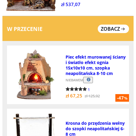
zł 537,07
W PRZECENIE
ZOBACZ
Piec efekt murowanej ściany
i światło efekt ognia
15x10x10 cm, szopka
neapolitańska 8-10 cm
NIEBAWEM
1
zł 67,25
zł 125,92
-47
%
Krosna do przędzenia wełny
do szopki neapolitańskiej 6-
8 cm