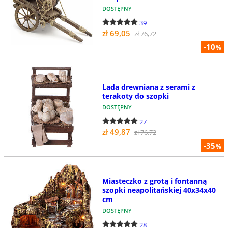
DOSTĘPNY
39
zł 69,05
zł 76,72
-10
%
Lada drewniana z serami z
terakoty do szopki
DOSTĘPNY
27
zł 49,87
zł 76,72
-35
%
Miasteczko z grotą i fontanną
szopki neapolitańskiej 40x34x40
cm
DOSTĘPNY
28