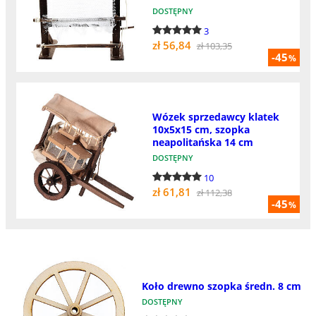
DOSTĘPNY
3
zł 56,84
zł 103,35
-45
%
Wózek sprzedawcy klatek
10x5x15 cm, szopka
neapolitańska 14 cm
DOSTĘPNY
10
zł 61,81
zł 112,38
-45
%
Koło drewno szopka średn. 8 cm
DOSTĘPNY