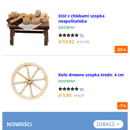
Stół z chlebami szopka
neapolitańska
DOSTĘPNY
72
zł 53,82
zł 71,76
-25
%
Koło drewno szopka średn. 4 cm
DOSTĘPNY
53
zł 5,85
zł 6,27
-7
%
NOWOŚCI
ZOBACZ