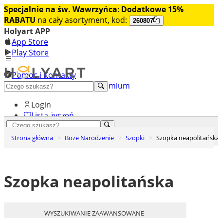
Specjalnie na św. Wawrzyńca
:
Dodatkowe 15%
RABATU
na cały asortyment, kod:
260807
Holyart APP
App Store
Play Store
Pomoc i Kontakty
+48 222 922 860
Odkryj premium
Login
Lista życzeń
0
Strona główna
Boże Narodzenie
Szopki
Szopka neapolitańsk
Koszyk
Szopka neapolitańska
WYSZUKIWANIE ZAAWANSOWANE