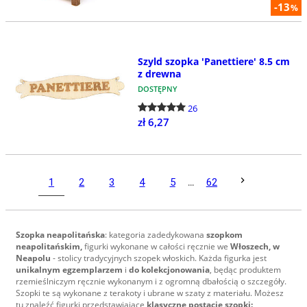
-13
%
Szyld szopka 'Panettiere' 8.5 cm
z drewna
DOSTĘPNY
26
zł 6,27
1
2
3
4
5
...
62
Szopka neapolitańska
: kategoria zadedykowana
szopkom
neapolitańskim,
figurki wykonane w całości ręcznie we
Włoszech, w
Neapolu
- stolicy tradycyjnych szopek włoskich. Każda figurka jest
unikalnym egzemplarzem
i
do kolekcjonowania
, będąc produktem
rzemieślniczym ręcznie wykonanym i z ogromną dbałością o szczegóły.
Szopki te są wykonane z terakoty i ubrane w szaty z materiału. Możesz
tu znaleźć figurki przedstawiające
klasyczne postacie szopki
: