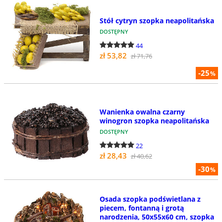
Stół cytryn szopka neapolitańska
DOSTĘPNY
44
zł 53,82
zł 71,76
-25
%
Wanienka owalna czarny
winogron szopka neapolitańska
DOSTĘPNY
22
zł 28,43
zł 40,62
-30
%
Osada szopka podświetlana z
piecem, fontanną i grotą
narodzenia, 50x55x60 cm, szopka