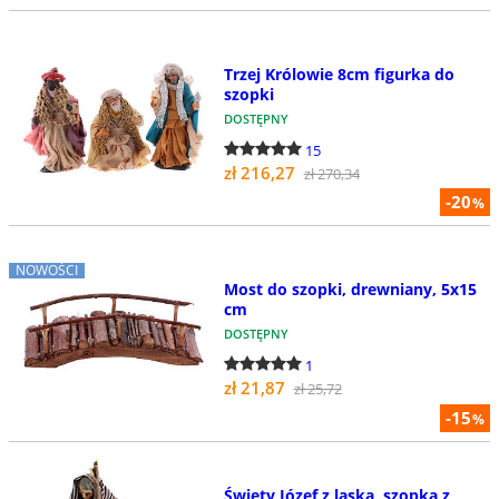
Trzej Królowie 8cm figurka do
szopki
DOSTĘPNY
15
zł 216,27
zł 270,34
-20
%
NOWOŚCI
Most do szopki, drewniany, 5x15
cm
DOSTĘPNY
1
zł 21,87
zł 25,72
-15
%
Święty Józef z laską, szopka z