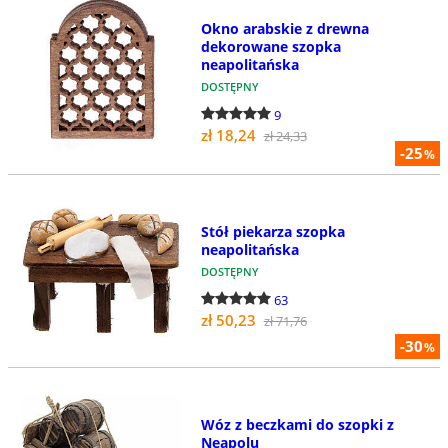
Okno arabskie z drewna
dekorowane szopka
neapolitańska
DOSTĘPNY
9
zł 18,24
zł 24,33
-25
%
Stół piekarza szopka
neapolitańska
DOSTĘPNY
63
zł 50,23
zł 71,76
-30
%
Wóz z beczkami do szopki z
Neapolu