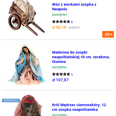
Wóz z workami szopka z
Neapolu
DOSTĘPNY
6
zł 50,19
zł 62,73
-20
%
Madonna do szopki
neapolitańskiej 10 cm, terakota,
tkanina
DOSTĘPNY
5
zł 107,87
NOWOŚCI
Król Mędrzec ciemnoskóry, 12
cm szopka neapolitańska
DOSTĘPNY