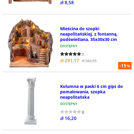
zł 8,58
Mieścina do szopki
neapolitańskiej, z fontanną,
podświetlana, 35x30x30 cm
DOSTĘPNY
1
zł 291,17
zł 342,55
-15
%
Kolumna w paski 6 cm gips do
pomalowania, szopka
neapolitańska
DOSTĘPNY
0
zł 16,20