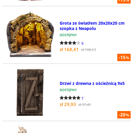
%
Grota ze światłem 20x20x20 cm
szopka z Neapolu
DOSTĘPNY
9
zł 168,41
zł 198,13
-15
%
Drzwi z drewna z ościeżnicą 9x5
DOSTĘPNY
7
zł 29,93
zł 37,41
-20
%