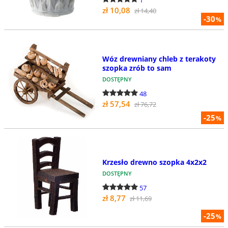
zł 10,08
zł 14,40
-30
%
Wóz drewniany chleb z terakoty
szopka zrób to sam
DOSTĘPNY
48
zł 57,54
zł 76,72
-25
%
Krzesło drewno szopka 4x2x2
DOSTĘPNY
57
zł 8,77
zł 11,69
-25
%