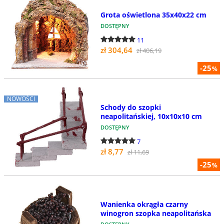
Grota oświetlona 35x40x22 cm
DOSTĘPNY
11
zł 304,64
zł 406,19
-25
%
NOWOŚCI
Schody do szopki
neapolitańskiej, 10x10x10 cm
DOSTĘPNY
7
zł 8,77
zł 11,69
-25
%
Wanienka okrągła czarny
winogron szopka neapolitańska