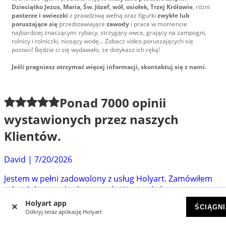
Dzieciątko Jezus, Maria, Św. Józef, wół, osiołek, Trzej Królowie
, różni
pasterze i owieczki
z prawdziwą wełną oraz figurki
zwykłe lub
poruszające się
przedstawiające
zawody
i prace w momencie
najbardziej znaczącym: rybacy, strzygący owce, grający na zampogni,
rolnicy i rolniczki, niosący wodę... Zobacz video poruszających się
postaci! Będzie ci się wydawało, że dotykasz ich ręką!
Jeśli pragniesz otrzymać więcej informacji, skontaktuj się z nami.
Ponad
7000
opinii
wystawionych przez naszych
Klientów.
David
|
7/20/2026
Jestem w pełni zadowolony z usług Holyart. Zamówiłem
od nich humerał z dostawą do Węgier, który mogę...
Holyart app
Eliasz
|
6/30/2026
ŚCIĄGNI
Odkryj teraz aplikację Holyart
Super obsługa i szybkie bezpieczne dostarczenie.