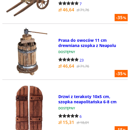
7
zł 46,64
zł 71,76
-35
%
Prasa do owoców 11 cm
drewniana szopka z Neapolu
DOSTĘPNY
23
zł 46,64
zł 71,76
-35
%
Drzwi z terakoty 10x5 cm,
szopka neapolitańska 6-8 cm
DOSTĘPNY
6
zł 15,31
zł 18,01
-15