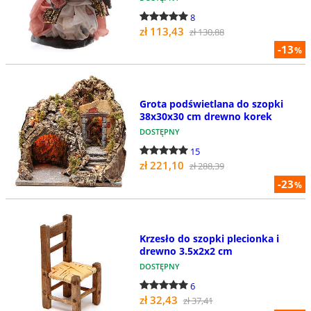
8
zł 113,43
zł 130,88
-13
%
Grota podświetlana do szopki
38x30x30 cm drewno korek
DOSTĘPNY
15
zł 221,10
zł 288,39
-23
%
Krzesło do szopki plecionka i
drewno 3.5x2x2 cm
DOSTĘPNY
6
zł 32,43
zł 37,41