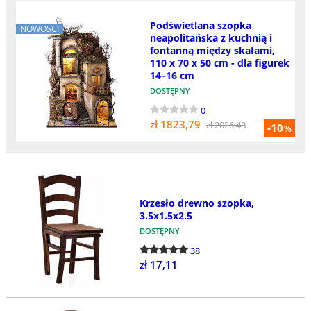
Podświetlana szopka
NOWOŚCI
neapolitańska z kuchnią i
fontanną między skałami,
110 x 70 x 50 cm - dla figurek
14–16 cm
DOSTĘPNY
0
zł 1823,79
zł 2026,43
-10
%
Krzesło drewno szopka,
3.5x1.5x2.5
DOSTĘPNY
38
zł 17,11