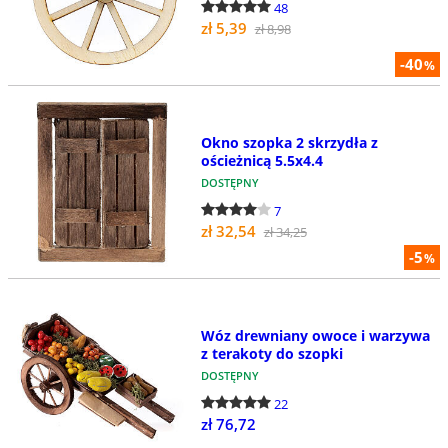
48
zł 5,39
zł 8,98
-40
%
Okno szopka 2 skrzydła z
ościeżnicą 5.5x4.4
DOSTĘPNY
7
zł 32,54
zł 34,25
-5
%
Wóz drewniany owoce i warzywa
z terakoty do szopki
DOSTĘPNY
22
zł 76,72