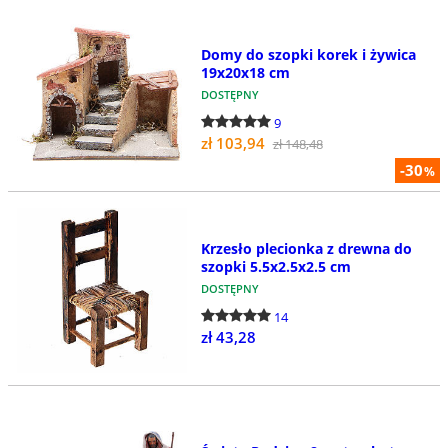
Domy do szopki korek i żywica
19x20x18 cm
DOSTĘPNY
9
zł 103,94
zł 148,48
-30
%
Krzesło plecionka z drewna do
szopki 5.5x2.5x2.5 cm
DOSTĘPNY
14
zł 43,28