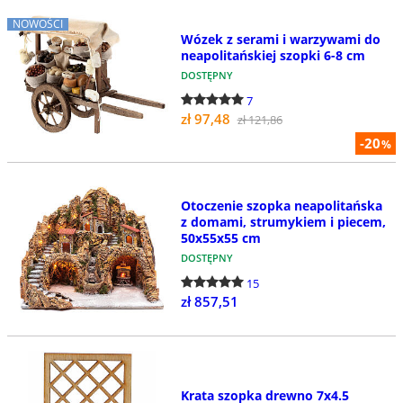
NOWOŚCI
Wózek z serami i warzywami do
neapolitańskiej szopki 6-8 cm
DOSTĘPNY
7
zł 97,48
zł 121,86
-20
%
Otoczenie szopka neapolitańska
z domami, strumykiem i piecem,
50x55x55 cm
DOSTĘPNY
15
zł 857,51
Krata szopka drewno 7x4.5