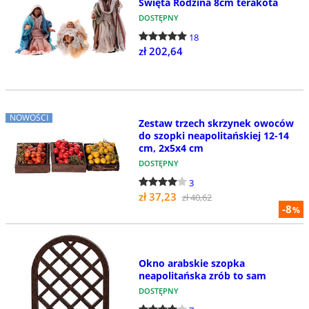
Święta Rodzina 8cm terakota
DOSTĘPNY
18
zł 202,64
NOWOŚCI
Zestaw trzech skrzynek owoców
do szopki neapolitańskiej 12-14
cm, 2x5x4 cm
DOSTĘPNY
3
zł 37,23
zł 40,62
-8
%
Okno arabskie szopka
neapolitańska zrób to sam
DOSTĘPNY