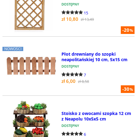
DOSTĘPNY
15
zł 10,80
zł 13,49
-20
%
NOWOŚCI
Płot drewniany do szopki
neapolitańskiej 10 cm, 5x15 cm
DOSTĘPNY
7
zł 6,00
zł 8,58
-30
%
Stoisko z owocami szopka 12 cm
z Neapolu 10x5x5 cm
DOSTĘPNY
6