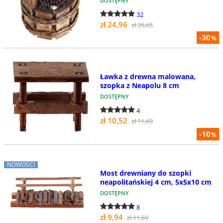
DOSTĘPNY
32
zł 24,96
zł 35,65
-30
%
Ławka z drewna malowana,
szopka z Neapolu 8 cm
DOSTĘPNY
4
zł 10,52
zł 11,69
-10
%
NOWOŚCI
Most drewniany do szopki
neapolitańskiej 4 cm, 5x5x10 cm
DOSTĘPNY
8
zł 9,94
zł 11,69