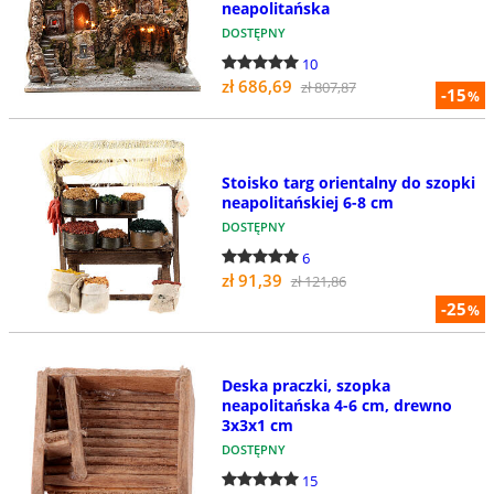
neapolitańska
DOSTĘPNY
10
zł 686,69
zł 807,87
-15
%
Stoisko targ orientalny do szopki
neapolitańskiej 6-8 cm
DOSTĘPNY
6
zł 91,39
zł 121,86
-25
%
Deska praczki, szopka
neapolitańska 4-6 cm, drewno
3x3x1 cm
DOSTĘPNY
15