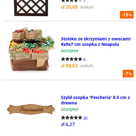
7
zł 20,68
zł 24,33
-15
%
Stoisko ze skrzyniami z owocami
8x9x7 cm szopka z Neapolu
DOSTĘPNY
9
zł 80,03
zł 85,75
-7
%
Szyld szopka 'Pescheria' 8.5 cm z
drewna
DOSTĘPNY
30
zł 6,27