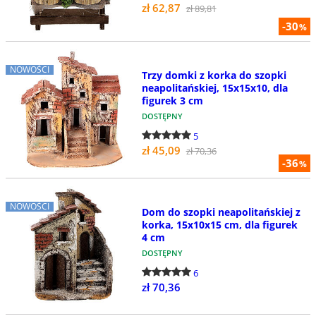
zł 62,87
zł 89,81
-30
%
NOWOŚCI
Trzy domki z korka do szopki
neapolitańskiej, 15x15x10, dla
figurek 3 cm
DOSTĘPNY
5
zł 45,09
zł 70,36
-36
%
NOWOŚCI
Dom do szopki neapolitańskiej z
korka, 15x10x15 cm, dla figurek
4 cm
DOSTĘPNY
6
zł 70,36