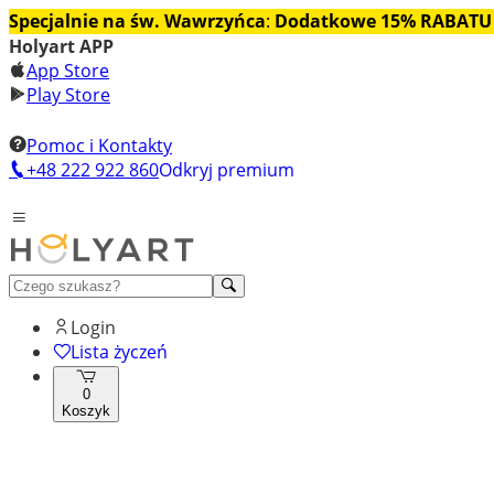
Specjalnie na św. Wawrzyńca
:
Dodatkowe 15% RABATU
Holyart APP
App Store
Play Store
Pomoc i Kontakty
+48 222 922 860
Odkryj premium
Login
Lista życzeń
0
Koszyk