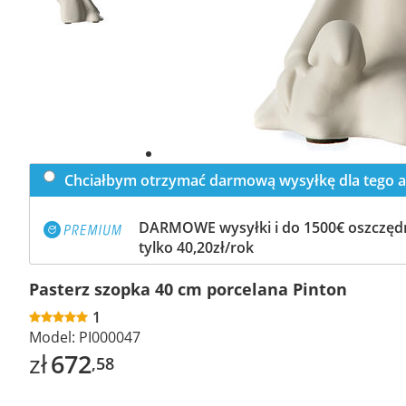
Chciałbym otrzymać darmową wysyłkę dla tego a
DARMOWE wysyłki i do 1500€ oszczędn
tylko 40,20zł/rok
Pasterz szopka 40 cm porcelana Pinton
1
Model:
PI000047
zł
672
,58