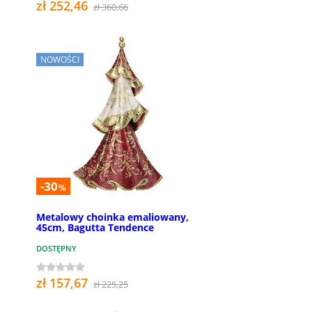
zł 252,46
zł 360,66
NOWOŚCI
-30
%
Metalowy choinka emaliowany,
45cm, Bagutta Tendence
DOSTĘPNY
zł 157,67
zł 225,25