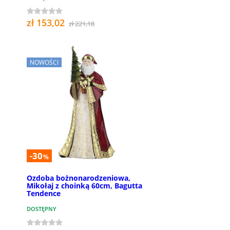
zł 153,02
zł 221,18
NOWOŚCI
-30
%
Ozdoba bożnonarodzeniowa,
Mikołaj z choinką 60cm, Bagutta
Tendence
DOSTĘPNY