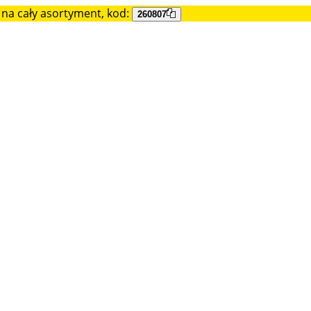
na cały asortyment, kod:
260807