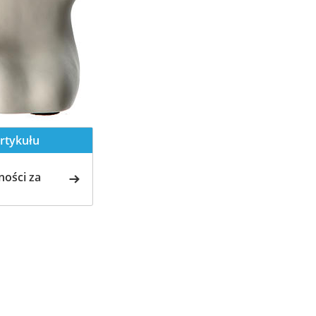
rtykułu
ości za