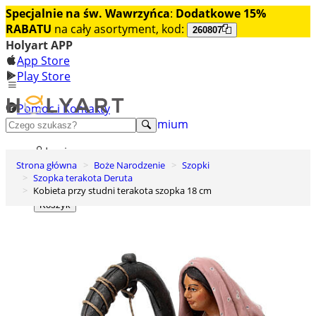
Specjalnie na św. Wawrzyńca
:
Dodatkowe 15%
RABATU
na cały asortyment, kod:
260807
Holyart APP
App Store
Play Store
Pomoc i Kontakty
+48 222 922 860
Odkryj premium
Login
Strona główna
Boże Narodzenie
Szopki
Lista życzeń
Szopka terakota Deruta
Kobieta przy studni terakota szopka 18 cm
0
Koszyk