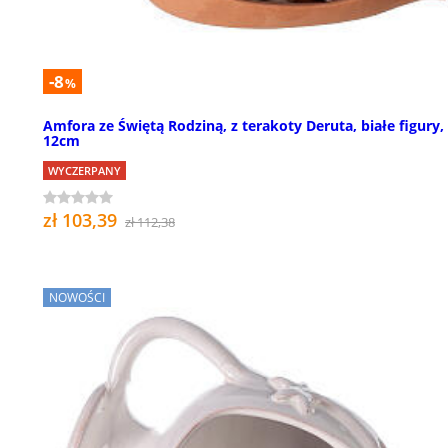
-8
%
Amfora ze Świętą Rodziną, z terakoty Deruta, białe figury,
12cm
WYCZERPANY
zł 103,39
zł 112,38
NOWOŚCI