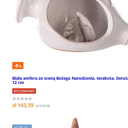
-8
%
Biała amfora ze sceną Bożego Narodzenia, terakota, Derut
12 cm
WYCZERPANY
zł 103,39
zł 112,38
NOWOŚCI