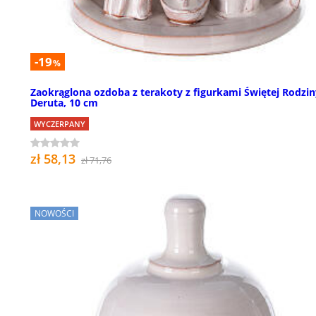
-19
%
Zaokrąglona ozdoba z terakoty z figurkami Świętej Rodzin
Deruta, 10 cm
WYCZERPANY
zł 58,13
zł 71,76
NOWOŚCI