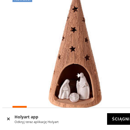
-20
%
Holyart app
ŚCIĄGNI
Drzewko bożonatodzeniowe z figurkami, z terakoty, Derut
Odkryj teraz aplikację Holyart
25 cm