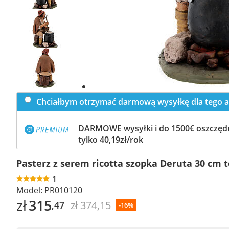
Previous
slide
Next
slide
Chciałbym otrzymać darmową wysyłkę dla tego a
DARMOWE wysyłki i do 1500€ oszczędn
tylko 40,19zł/rok
Pasterz z serem ricotta szopka Deruta 30 cm 
1
Model:
PR010120
zł
315
zł 374,15
,47
-16%