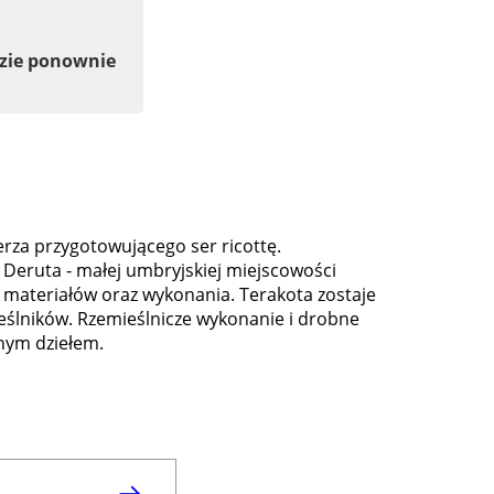
dzie ponownie
erza przygotowującego ser ricottę.
Deruta - małej umbryjskiej miejscowości
ści materiałów oraz wykonania. Terakota zostaje
eślników. Rzemieślnicze wykonanie i drobne
lnym dziełem.