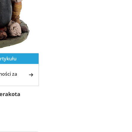
rtykułu
ości za
terakota