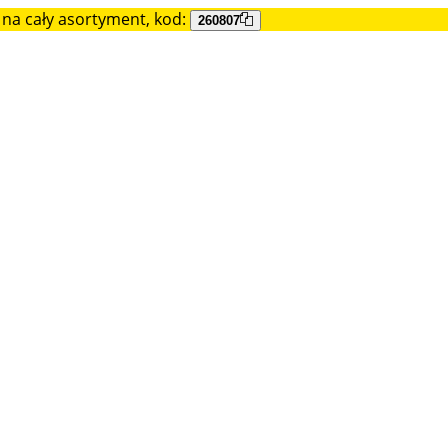
na cały asortyment, kod:
260807