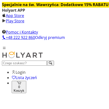
Specjalnie na św. Wawrzyńca
:
Dodatkowe 15% RABATU
Holyart APP
App Store
Play Store
Pomoc i Kontakty
+48 222 922 860
Odkryj premium
Login
Lista życzeń
0
Koszyk