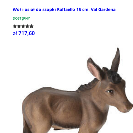
Wół i osioł do szopki Raffaello 15 cm, Val Gardena
DOSTĘPNY
zł 717,60