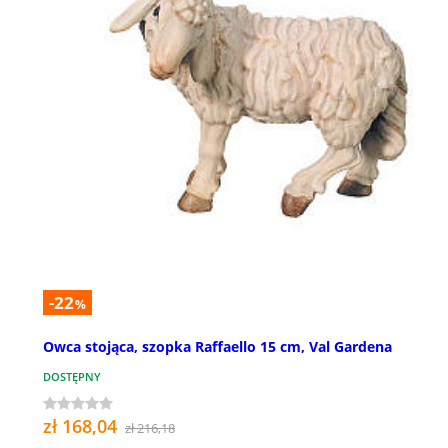
-22
%
Owca stojąca, szopka Raffaello 15 cm, Val Gardena
DOSTĘPNY
zł 168,04
zł 216,18