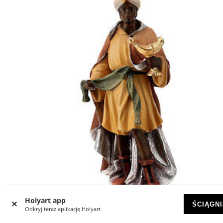
Holyart app
ŚCIĄGNI
Odkryj teraz aplikację Holyart
Król Mędrców czarnoskóry z kadzidłem, szopka Raffaello, 
Gardena