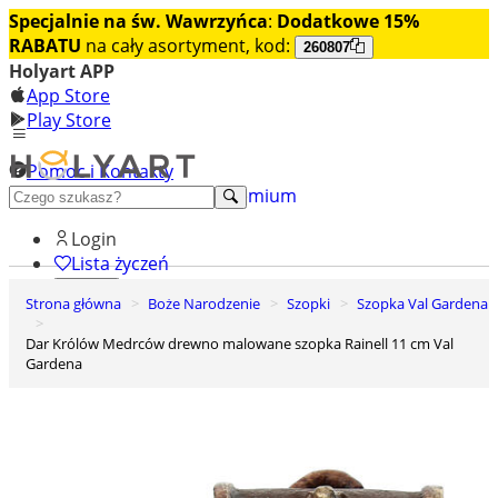
Specjalnie na św. Wawrzyńca
:
Dodatkowe 15%
RABATU
na cały asortyment, kod:
260807
Holyart APP
App Store
Play Store
Pomoc i Kontakty
+48 222 922 860
Odkryj premium
Login
Lista życzeń
Strona główna
Boże Narodzenie
Szopki
Szopka Val Gardena
0
Koszyk
Dar Królów Medrców drewno malowane szopka Rainell 11 cm Val
Gardena