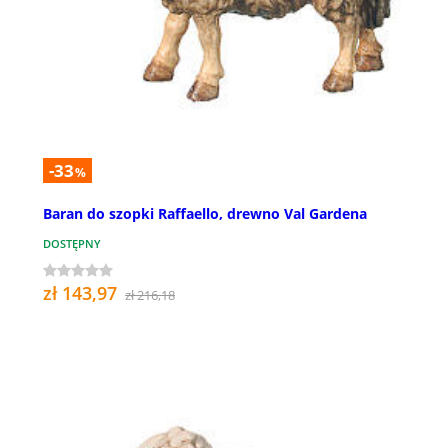
-33
%
Baran do szopki Raffaello, drewno Val Gardena
DOSTĘPNY
zł 143,97
zł 216,18