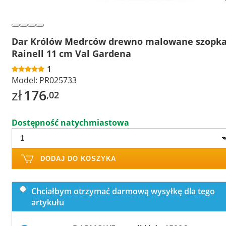
Dar Królów Medrców drewno malowane szopk
Rainell 11 cm Val Gardena
1
Model:
PR025733
zł
176
,02
Dostępność natychmiastowa
DODAJ DO KOSZYKA
Chciałbym otrzymać darmową wysyłkę dla tego
artykułu