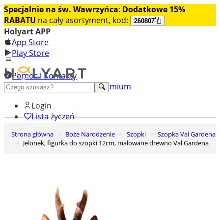
Specjalnie na św. Wawrzyńca
:
Dodatkowe 15%
RABATU
na cały asortyment, kod:
260807
Holyart APP
App Store
Play Store
Pomoc i Kontakty
+48 222 922 860
Odkryj premium
Login
Lista życzeń
Strona główna
Boże Narodzenie
Szopki
Szopka Val Gardena
0
Jelonek, figurka do szopki 12cm, malowane drewno Val Gardena
Koszyk