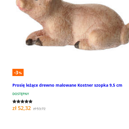
-3
%
Prosię leżące drewno malowane Kostner szopka 9,5 cm
DOSTĘPNY
zł 52,32
zł 53,72