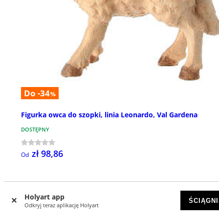
Do -34
%
Figurka owca do szopki, linia Leonardo, Val Gardena
DOSTĘPNY
zł 98,86
Od
NOWOŚCI
Holyart app
ŚCIĄGNI
Odkryj teraz aplikację Holyart