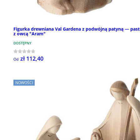
Figurka drewniana Val Gardena z podwójną patyną — past
z owcą "Aram"
DOSTĘPNY
zł 112,40
Od
NOWOŚCI