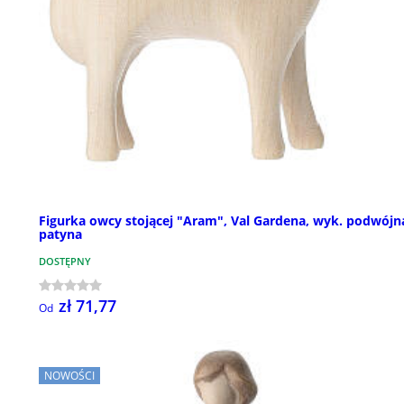
Figurka owcy stojącej "Aram", Val Gardena, wyk. podwójn
patyna
DOSTĘPNY
zł 71,77
Od
NOWOŚCI