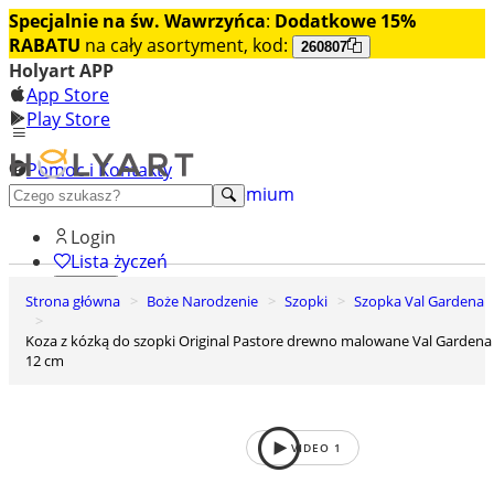
Specjalnie na św. Wawrzyńca
:
Dodatkowe 15%
RABATU
na cały asortyment, kod:
260807
Holyart APP
App Store
Play Store
Pomoc i Kontakty
+48 222 922 860
Odkryj premium
Login
Lista życzeń
Strona główna
Boże Narodzenie
Szopki
Szopka Val Gardena
0
Koszyk
Koza z kózką do szopki Original Pastore drewno malowane Val Gardena
12 cm
VIDEO
1