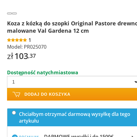
Koza z kózką do szopki Original Pastore drewn
malowane Val Gardena 12 cm
1
Model:
PR025070
zł
103
,37
Dostępność natychmiastowa
DODAJ DO KOSZYKA
Chciałbym otrzymać darmową wysyłkę dla tego
artykułu
DARMOWE wysyłki i do 1500€