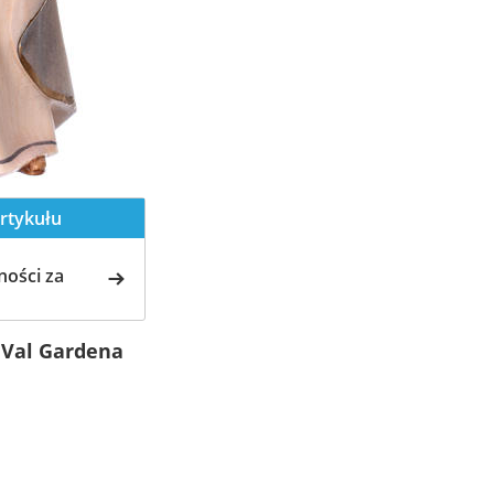
rtykułu
ości za
 Val Gardena