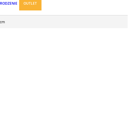
ARODZENIE
OUTLET
 cm