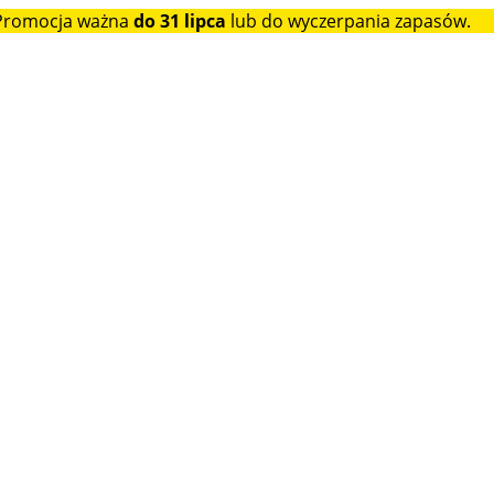
 Promocja ważna
do 31 lipca
lub do wyczerpania zapasów.