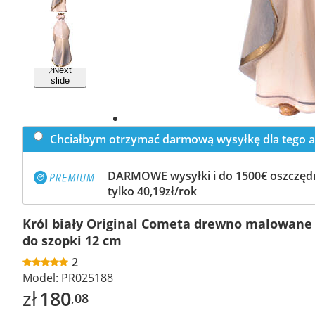
Previous
slide
Next
slide
Chciałbym otrzymać darmową wysyłkę dla tego a
DARMOWE wysyłki i do 1500€ oszczędn
tylko 40,19zł/rok
Król biały Original Cometa drewno malowane
do szopki 12 cm
2
Model:
PR025188
zł
180
,08