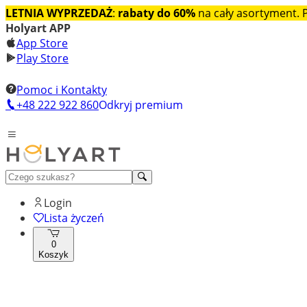
LETNIA WYPRZEDAŻ
:
rabaty do 60%
na cały asortyment.
Holyart APP
App Store
Play Store
Pomoc i Kontakty
+48 222 922 860
Odkryj premium
Login
Lista życzeń
0
Koszyk