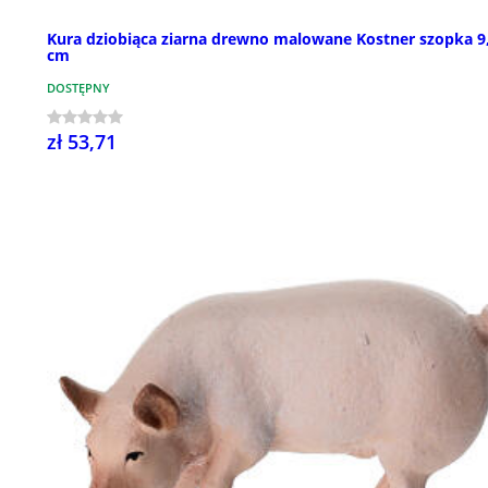
Kura dziobiąca ziarna drewno malowane Kostner szopka 9
cm
DOSTĘPNY
zł 53,71