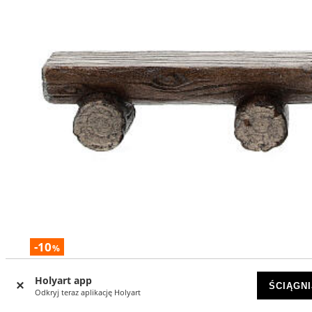
-10
%
Ławka siedzisko dla pastrzy drewno malowane szopka
Holyart app
ŚCIĄGNI
Kostner 12 cm
Odkryj teraz aplikację Holyart
DOSTĘPNY