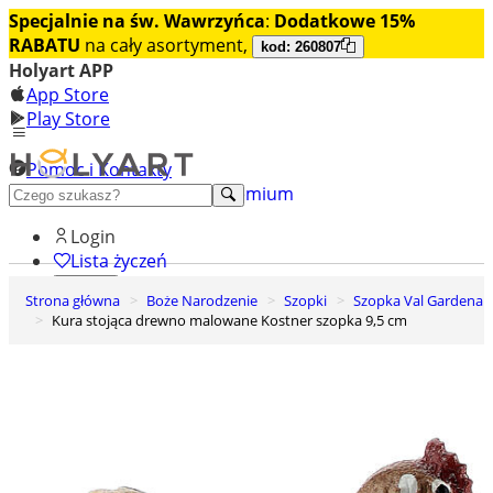
Specjalnie na św. Wawrzyńca
:
Dodatkowe 15%
RABATU
na cały asortyment,
kod: 260807
Holyart APP
App Store
Play Store
Pomoc i Kontakty
+48 222 922 860
Odkryj premium
Login
Lista życzeń
Strona główna
Boże Narodzenie
Szopki
Szopka Val Gardena
0
Kura stojąca drewno malowane Kostner szopka 9,5 cm
Koszyk