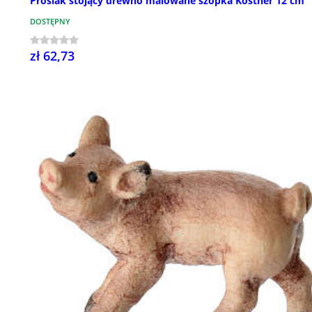
Prosiak stojący drewno malowane szopka Kostner 12 cm
DOSTĘPNY
zł 62,73