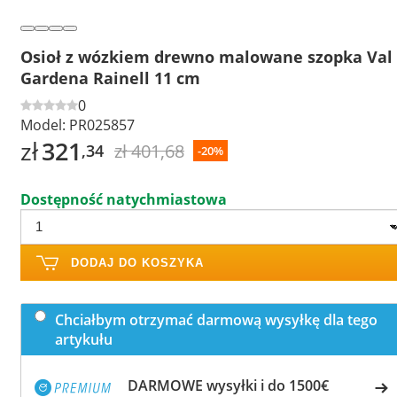
Osioł z wózkiem drewno malowane szopka Val
Gardena Rainell 11 cm
0
Model:
PR025857
zł
321
zł 401,68
,34
-20%
Dostępność natychmiastowa
DODAJ DO KOSZYKA
Chciałbym otrzymać darmową wysyłkę dla tego
artykułu
DARMOWE wysyłki i do 1500€