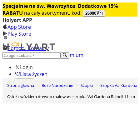
Specjalnie na św. Wawrzyńca
:
Dodatkowe 15%
RABATU
na cały asortyment, kod:
260807
Holyart APP
App Store
Play Store
Pomoc i Kontakty
+48 222 922 860
Odkryj premium
Login
Lista życzeń
Strona główna
Boże Narodzenie
Szopki
Szopka Val Gardena
0
Koszyk
Osioł z wózkiem drewno malowane szopka Val Gardena Rainell 11 cm