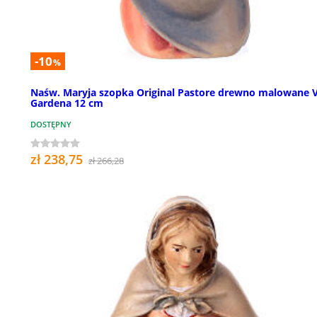
-10
%
Naśw. Maryja szopka Original Pastore drewno malowane V
Gardena 12 cm
DOSTĘPNY
zł 238,75
zł 266,28