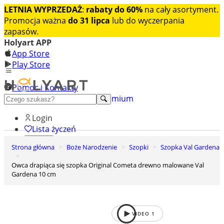
LETNIA WYPRZEDAŻ
:
rabaty do 60%
na cały asortyment.
Promocja ważna
do 31 lipca
lub do wyczerpania
zapasów.
Holyart APP
App Store
Play Store
Pomoc i Kontakty
+48 222 922 860
Odkryj premium
Login
Lista życzeń
Strona główna
Boże Narodzenie
Szopki
Szopka Val Gardena
0
Koszyk
Owca drapiąca się szopka Original Cometa drewno malowane Val
Gardena 10 cm
VIDEO
1