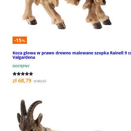
-15
%
Koza głowa w prawo drewno malowane szopka Rainell 9 
Valgardena
DOSTĘPNY
zł 68,79
zł 80,93