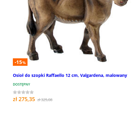
-15
%
Osioł do szopki Raffaello 12 cm, Valgardena, malowany
DOSTĘPNY
zł 275,35
zł 325,08