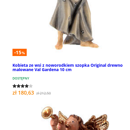
-15
%
Kobieta ze wsi z noworodkiem szopka Original drewno
malowane Val Gardena 10 cm
DOSTĘPNY
zł 180,63
zł 212,50