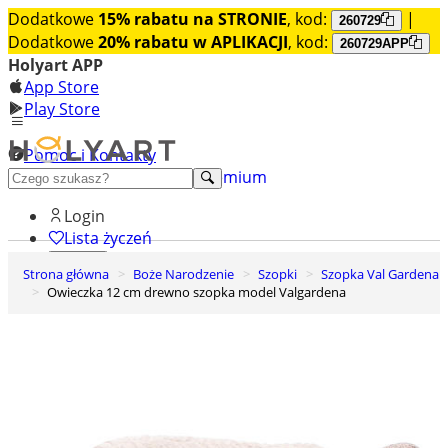
Dodatkowe
15% rabatu na STRONIE
, kod:
|
260729
Dodatkowe
20% rabatu w APLIKACJI
, kod:
260729APP
Holyart APP
App Store
Play Store
Pomoc i Kontakty
+48 222 922 860
Odkryj premium
Login
Lista życzeń
Strona główna
Boże Narodzenie
Szopki
Szopka Val Gardena
0
Owieczka 12 cm drewno szopka model Valgardena
Koszyk