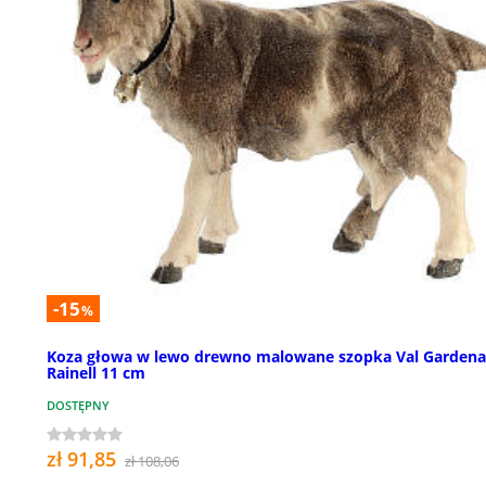
-15
%
Koza głowa w lewo drewno malowane szopka Val Gardena
Rainell 11 cm
DOSTĘPNY
zł 91,85
zł 108,06