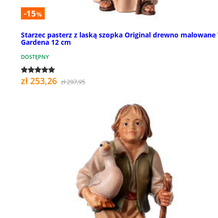
-15
%
Starzec pasterz z laską szopka Original drewno malowane 
Gardena 12 cm
DOSTĘPNY
zł 253,26
zł 297,95