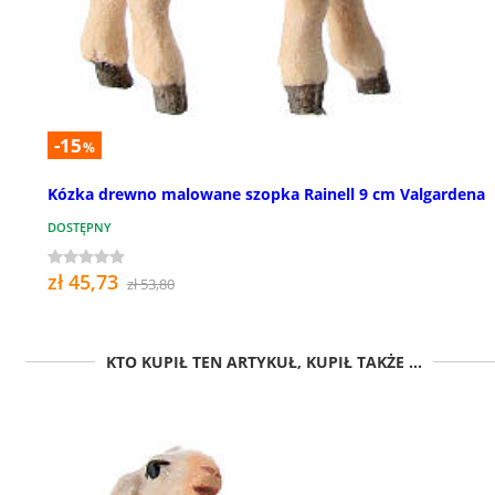
-15
%
Kózka drewno malowane szopka Rainell 9 cm Valgardena
DOSTĘPNY
zł 45,73
zł 53,80
KTO KUPIŁ TEN ARTYKUŁ, KUPIŁ TAKŻE ...