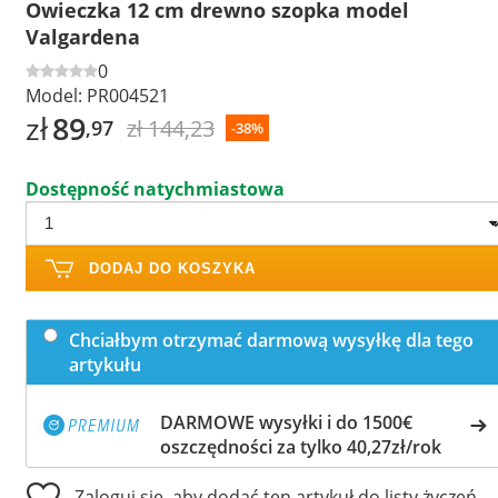
Owieczka 12 cm drewno szopka model
Valgardena
0
Model:
PR004521
zł
89
zł 144,23
,97
-38%
Dostępność natychmiastowa
DODAJ DO KOSZYKA
Chciałbym otrzymać darmową wysyłkę dla tego
artykułu
DARMOWE wysyłki i do 1500€
oszczędności za tylko 40,27zł/rok
Zaloguj się, aby dodać ten artykuł do listy życzeń