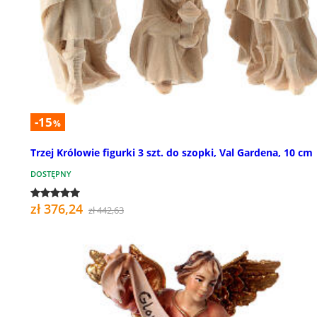
-15
%
Trzej Królowie figurki 3 szt. do szopki, Val Gardena, 10 cm
DOSTĘPNY
zł 376,24
zł 442,63