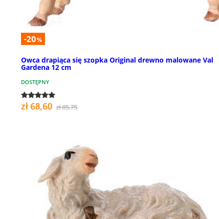
-20
%
Owca drapiąca się szopka Original drewno malowane Val
Gardena 12 cm
DOSTĘPNY
zł 68,60
zł 85,75