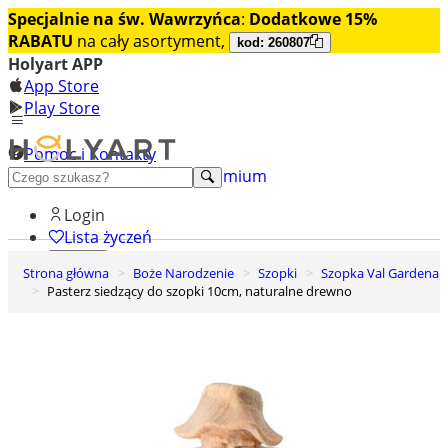
Specjalnie na św. Wawrzyńca
:
Dodatkowe 15%
RABATU
na cały asortyment,
kod: 260807
Holyart APP
App Store
Play Store
Pomoc i Kontakty
+48 222 922 860
Odkryj premium
Login
Lista życzeń
Strona główna
Boże Narodzenie
Szopki
Szopka Val Gardena
0
Pasterz siedzący do szopki 10cm, naturalne drewno
Koszyk