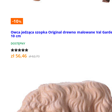
-10
%
Owca jedząca szopka Original drewno malowane Val Gard
10 cm
DOSTĘPNY
zł 56,46
zł 62,73