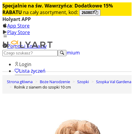
Specjalnie na św. Wawrzyńca
:
Dodatkowe 15%
RABATU
na cały asortyment, kod:
260807
Holyart APP
App Store
Play Store
Pomoc i Kontakty
+48 222 922 860
Odkryj premium
Login
Lista życzeń
Strona główna
Boże Narodzenie
Szopki
Szopka Val Gardena
0
Rolnik z sianem do szopki 10 cm
Koszyk