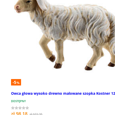
-5
%
Owca głowa wysoko drewno malowane szopka Kostner 1
DOSTĘPNY
zł 98,18
zł 103,35