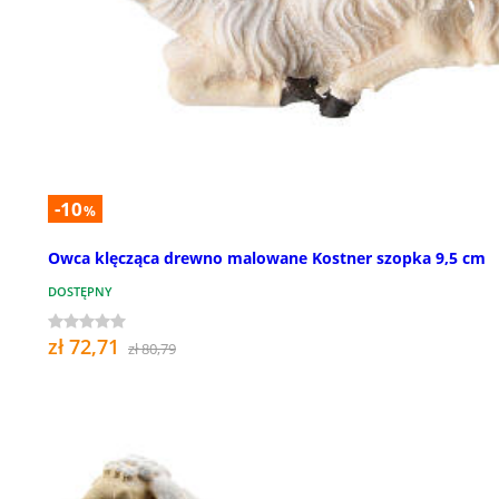
-10
%
Owca klęcząca drewno malowane Kostner szopka 9,5 cm
DOSTĘPNY
zł 72,71
zł 80,79