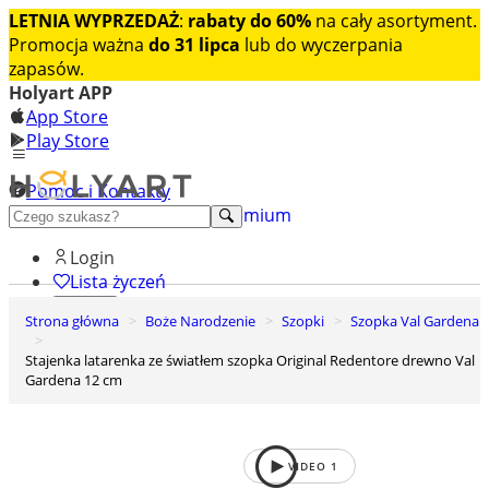
LETNIA WYPRZEDAŻ
:
rabaty do 60%
na cały asortyment.
Promocja ważna
do 31 lipca
lub do wyczerpania
zapasów.
Holyart APP
App Store
Play Store
Pomoc i Kontakty
+48 222 922 860
Odkryj premium
Login
Lista życzeń
Strona główna
Boże Narodzenie
Szopki
Szopka Val Gardena
0
Koszyk
Stajenka latarenka ze światłem szopka Original Redentore drewno Val
Gardena 12 cm
VIDEO
1