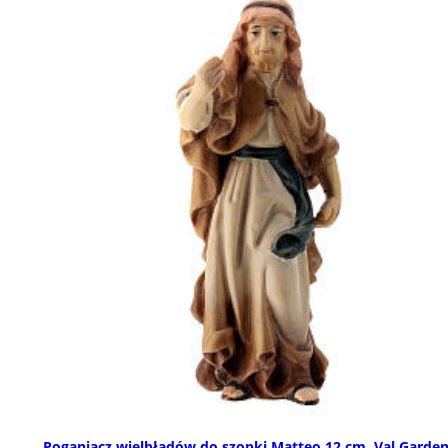
Poganiacz wielbłądów do szopki Matteo 12 cm, Val Garde