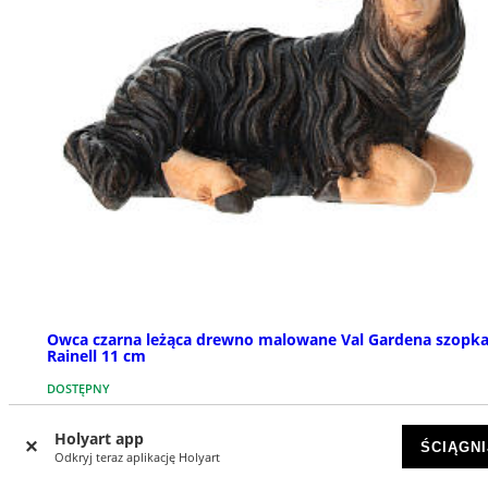
Owca czarna leżąca drewno malowane Val Gardena szopk
Rainell 11 cm
DOSTĘPNY
Holyart app
zł 112,58
ŚCIĄGNI
Odkryj teraz aplikację Holyart