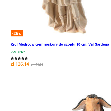
-26
%
Król Mędrców ciemnoskóry do szopki 10 cm, Val Gardena
DOSTĘPNY
zł 126,14
zł 171,36