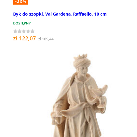
-36
%
Byk do szopki, Val Gardena, Raffaello, 10 cm
DOSTĘPNY
zł 122,07
zł 189,44