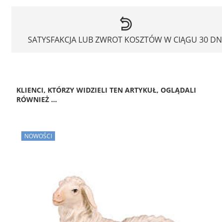
SATYSFAKCJA LUB ZWROT KOSZTÓW W CIĄGU 30 DN
KLIENCI, KTÓRZY WIDZIELI TEN ARTYKUŁ, OGLĄDALI
RÓWNIEŻ ...
NOWOŚCI