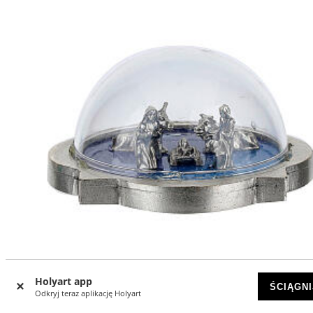
Holyart app
ŚCIĄGNI
Odkryj teraz aplikację Holyart
Szopka z kopułą Święta Rodzina z wołem i osiołkiem