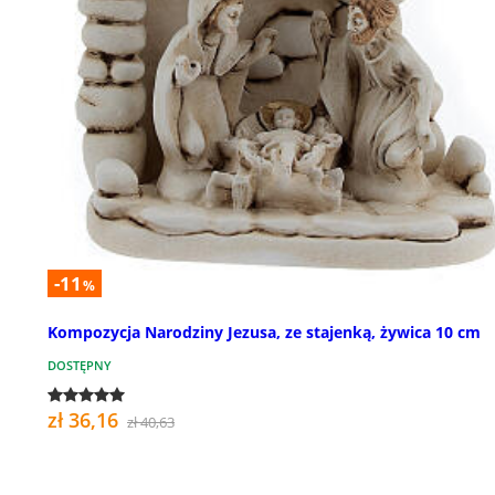
-11
%
Kompozycja Narodziny Jezusa, ze stajenką, żywica 10 cm
DOSTĘPNY
zł 36,16
zł 40,63