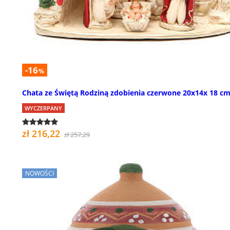
-16
%
Chata ze Świętą Rodziną zdobienia czerwone 20x14x 18 c
WYCZERPANY
zł 216,22
zł 257,29
NOWOŚCI