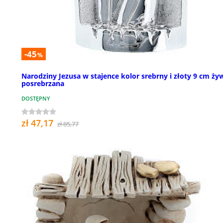
-45
%
Narodziny Jezusa w stajence kolor srebrny i złoty 9 cm ży
posrebrzana
DOSTĘPNY
zł 47,17
zł 85,77