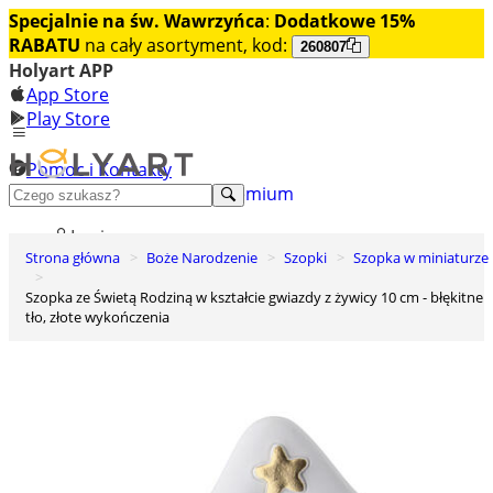
Specjalnie na św. Wawrzyńca
:
Dodatkowe 15%
RABATU
na cały asortyment, kod:
260807
Holyart APP
App Store
Play Store
Pomoc i Kontakty
+48 222 922 860
Odkryj premium
Login
Strona główna
Boże Narodzenie
Szopki
Szopka w miniaturze
Lista życzeń
Szopka ze Świetą Rodziną w kształcie gwiazdy z żywicy 10 cm - błękitne
0
tło, złote wykończenia
Koszyk