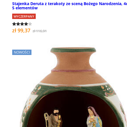
Stajenka Deruta z terakoty ze sceną Bożego Narodzenia, 4
5 elementów
WYCZERPANY
zł 99,37
zł 116,91
NOWOŚCI