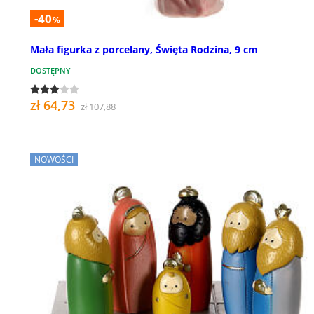
-40
%
Mała figurka z porcelany, Święta Rodzina, 9 cm
DOSTĘPNY
zł 64,73
zł 107,88
NOWOŚCI