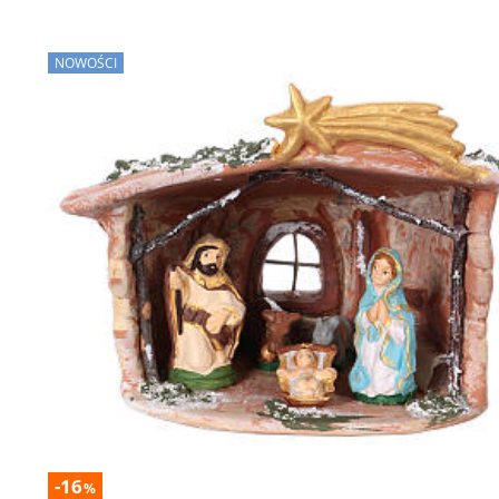
NOWOŚCI
-16
%