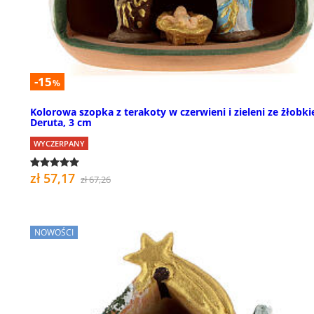
-15
%
Kolorowa szopka z terakoty w czerwieni i zieleni ze żłobk
Deruta, 3 cm
WYCZERPANY
zł 57,17
zł 67,26
NOWOŚCI