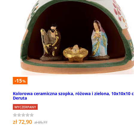
-15
%
Kolorowa ceramiczna szopka, różowa i zielona, 10x10x10 
Deruta
WYCZERPANY
zł 72,90
zł 85,77