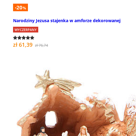
-20
%
Narodziny Jezusa stajenka w amforze dekorowanej
WYCZERPANY
zł 61,39
zł 76,74