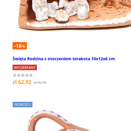
-18
%
Święta Rodzina z otoczeniem terakota 10x12x6 cm
WYCZERPANY
zł 62,92
zł 76,74
NOWOŚCI