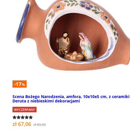
-17
%
Scena Bożego Narodzenia, amfora, 10x10x5 cm, z ceramiki
Deruta z niebieskimi dekoracjami
WYCZERPANY
zł 67,06
zł 80,80