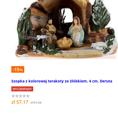
-15
%
Szopka z kolorowej terakoty ze żłóbkiem, 4 cm, Deruta
WYCZERPANY
zł 57,17
zł 67,26