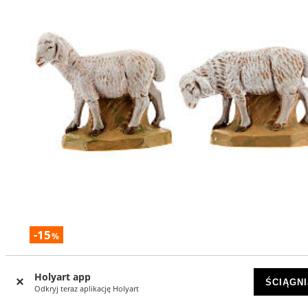
-15
%
Owce 17 cm Fontanini
Holyart app
ŚCIĄGNI
DOSTĘPNY
Odkryj teraz aplikację Holyart