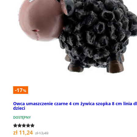
-17
%
Owca umaszczenie czarne 4 cm żywica szopka 8 cm linia d
dzieci
DOSTĘPNY
zł 11,24
zł 13,49