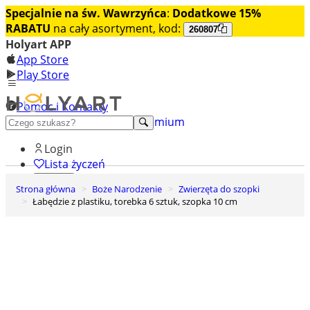
Specjalnie na św. Wawrzyńca
:
Dodatkowe 15%
RABATU
na cały asortyment, kod:
260807
Holyart APP
App Store
Play Store
Pomoc i Kontakty
+48 222 922 860
Odkryj premium
Login
Lista życzeń
Strona główna
Boże Narodzenie
Zwierzęta do szopki
0
Łabędzie z plastiku, torebka 6 sztuk, szopka 10 cm
Koszyk