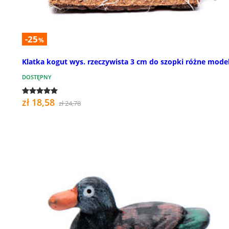
-25
%
Klatka kogut wys. rzeczywista 3 cm do szopki różne mode
DOSTĘPNY
zł 18,58
zł 24,78