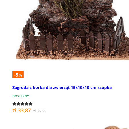
-5
%
Zagroda z korka dla zwierząt 15x10x10 cm szopka
DOSTĘPNY
zł 33,87
zł 35,65