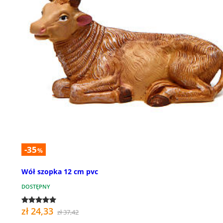
-35
%
Wół szopka 12 cm pvc
DOSTĘPNY
zł 24,33
zł 37,42