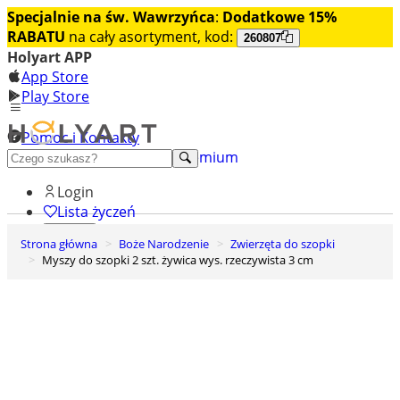
Specjalnie na św. Wawrzyńca
:
Dodatkowe 15%
RABATU
na cały asortyment, kod:
260807
Holyart APP
App Store
Play Store
Pomoc i Kontakty
+48 222 922 860
Odkryj premium
Login
Lista życzeń
Strona główna
Boże Narodzenie
Zwierzęta do szopki
0
Myszy do szopki 2 szt. żywica wys. rzeczywista 3 cm
Koszyk