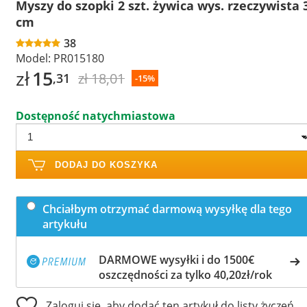
Myszy do szopki 2 szt. żywica wys. rzeczywista 
cm
38
Model:
PR015180
zł
15
zł 18,01
,31
-15%
Dostępność natychmiastowa
DODAJ DO KOSZYKA
Chciałbym otrzymać darmową wysyłkę dla tego
artykułu
DARMOWE wysyłki i do 1500€
oszczędności za tylko 40,20zł/rok
Zaloguj się, aby dodać ten artykuł do listy życzeń