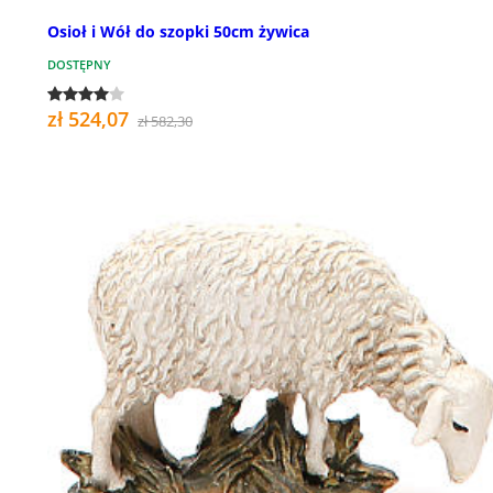
Osioł i Wół do szopki 50cm żywica
DOSTĘPNY
zł 524,07
zł 582,30