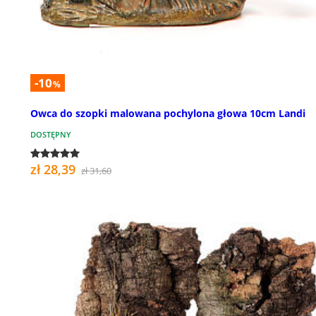
-10
%
Owca do szopki malowana pochylona głowa 10cm Landi
DOSTĘPNY
zł 28,39
zł 31,60