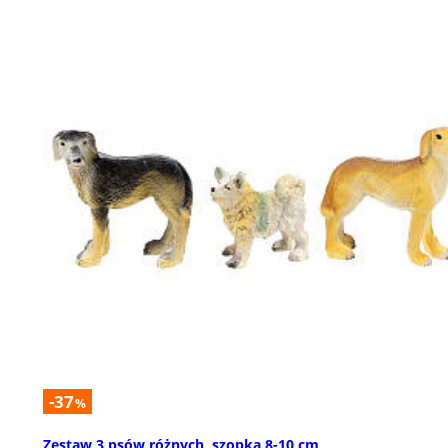
-37
%
Zestaw 3 psów różnych, szopka 8-10 cm