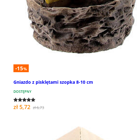
-15
%
Gniazdo z pisklętami szopka 8-10 cm
DOSTĘPNY
zł 5,72
zł 6,73