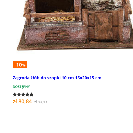
-10
%
Zagroda żłób do szopki 10 cm 15x20x15 cm
DOSTĘPNY
zł 80,84
zł 89,83