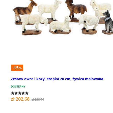
-15
%
Zestaw owce i kozy, szopka 20 cm, żywica malowana
DOSTĘPNY
zł 202,68
zł 238,79