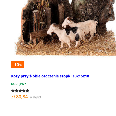
-10
%
Kozy przy żłobie otoczenie szopki 10x15x10
DOSTĘPNY
zł 80,84
zł 89,83