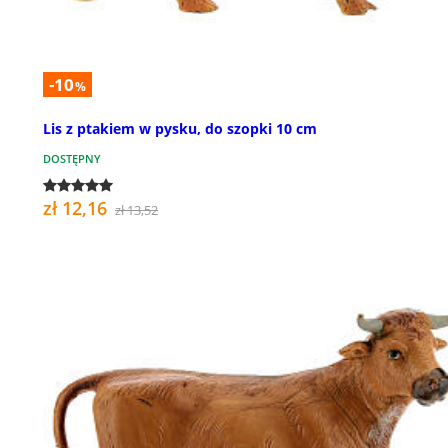
-10
%
Lis z ptakiem w pysku, do szopki 10 cm
DOSTĘPNY
zł 12,16
zł 13,52