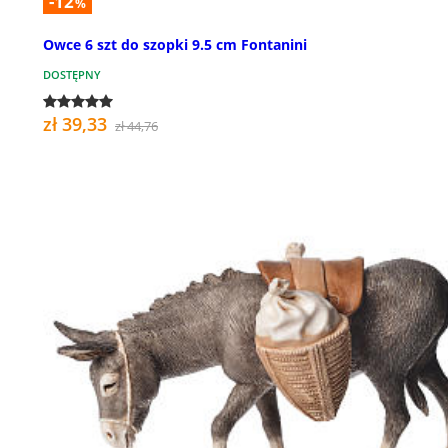
-12
%
Owce 6 szt do szopki 9.5 cm Fontanini
DOSTĘPNY
zł 39,33
zł 44,76