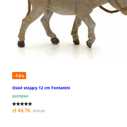
-14
%
Osioł stojący 12 cm Fontanini
DOSTĘPNY
zł 44,76
zł 51,95