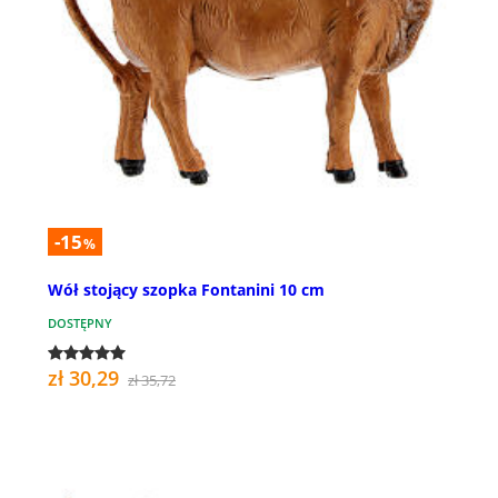
-15
%
Wół stojący szopka Fontanini 10 cm
DOSTĘPNY
zł 30,29
zł 35,72