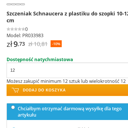
Szczeniak Schnaucera z plastiku do szopki 10-1
cm
0
Model:
PR033983
zł
9
zł 10,81
,73
-10%
Dostępność natychmiastowa
Możesz zakupić minimum 12 sztuk lub wielokrotność 12
DODAJ DO KOSZYKA
Chciałbym otrzymać darmową wysyłkę dla tego
artykułu