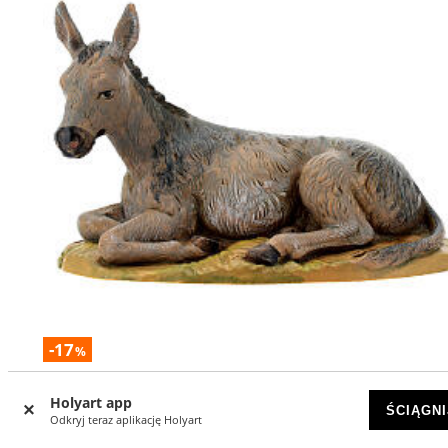
-17
%
Osioł 19 cm Fontanini
Holyart app
ŚCIĄGNI
Odkryj teraz aplikację Holyart
DOSTĘPNY