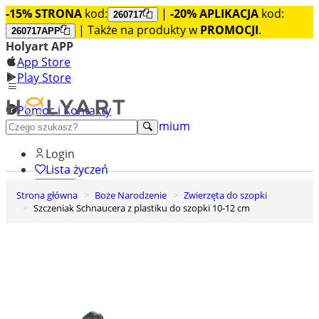
-15% STRONA
kod:
|
-20% APLIKACJA
kod:
260717
| Także na produkty w
PROMOCJI
.
260717APP
Holyart APP
App Store
Play Store
Pomoc i Kontakty
+48 222 922 860
Odkryj premium
Login
Lista życzeń
Strona główna
Boże Narodzenie
Zwierzęta do szopki
0
Szczeniak Schnaucera z plastiku do szopki 10-12 cm
Koszyk