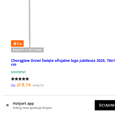
-81
%
RABATY ILOŚCIOWE
Chorągiew Drzwi Święte oficjalne logo Jubileusz 2025, 70x
cm
DOSTĘPNY
zł 8,14
zł 62,73
Od
Holyart app
ŚCIĄGNI
Odkryj teraz aplikację Holyart