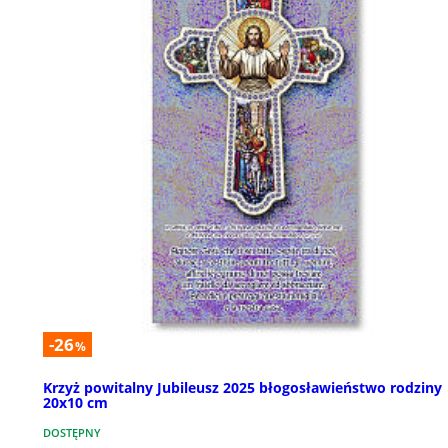
-26
%
Krzyż powitalny Jubileusz 2025 błogosławieństwo rodziny
20x10 cm
DOSTĘPNY