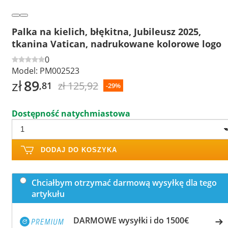
Palka na kielich, błękitna, Jubileusz 2025,
tkanina Vatican, nadrukowane kolorowe logo
0
Model:
PM002523
zł
89
zł 125,92
,81
-29%
Dostępność natychmiastowa
DODAJ DO KOSZYKA
Chciałbym otrzymać darmową wysyłkę dla tego
artykułu
DARMOWE wysyłki i do 1500€