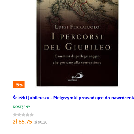
-5
%
Ścieżki Jubileuszu - Pielgrzymki prowadzące do nawróceni
DOSTĘPNY
zł 85,75
zł 90,26