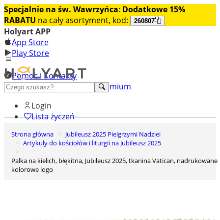
Specjalnie na św. Wawrzyńca
:
Dodatkowe 15%
RABATU
na cały asortyment, kod:
260807
Holyart APP
App Store
Play Store
Pomoc i Kontakty
+48 222 922 860
Odkryj premium
Login
Lista życzeń
Strona główna
Jubileusz 2025 Pielgrzymi Nadziei
0
Artykuły do kościołów i liturgii na Jubileusz 2025
Koszyk
Palka na kielich, błękitna, Jubileusz 2025, tkanina Vatican, nadrukowane
kolorowe logo