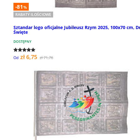
-81
%
RABATY ILOŚCIOWE
Sztandar logo oficjalne Jubileusz Rzym 2025, 100x70 cm, D
Święte
DOSTĘPNY
zł 6,75
zł 71,76
Od