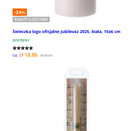
-24
%
RABATY ILOŚCIOWE
Świeczka logo oficjalne Jubileusz 2025, biała, 15x6 cm
DOSTĘPNY
zł 18,86
zł 26,63
Od