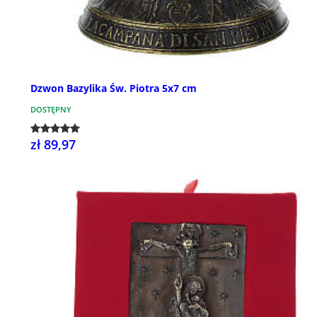
Dzwon Bazylika Św. Piotra 5x7 cm
DOSTĘPNY
zł 89,97