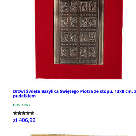
Drzwi Święte Bazylika Świętego Piotra ze stopu, 13x8 cm, 
pudełkiem
DOSTĘPNY
zł 406,92