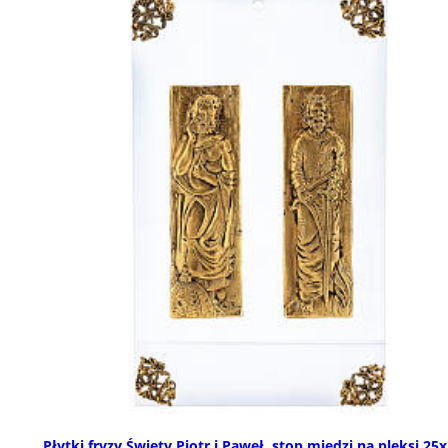
Płytki fryzy Święty Piotr i Paweł, stop miedzi na pleksi 25