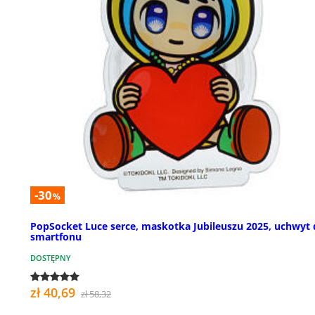
-30
%
PopSocket Luce serce, maskotka Jubileuszu 2025, uchwyt
smartfonu
DOSTĘPNY
zł 40,69
zł 58,32