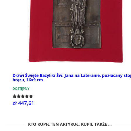
Drzwi Święte Bazyliki Św. Jana na Lateranie, pozłacany sto
brązu, 16x9 cm
DOSTĘPNY
zł 447,61
KTO KUPIŁ TEN ARTYKUŁ, KUPIŁ TAKŻE ...