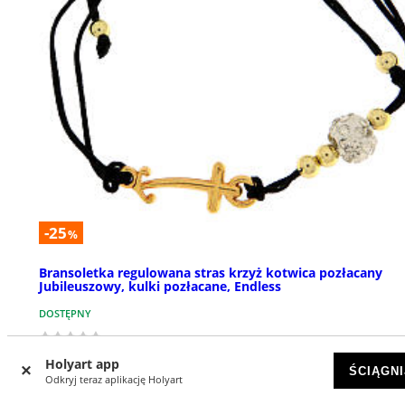
-25
%
Bransoletka regulowana stras krzyż kotwica pozłacany
Jubileuszowy, kulki pozłacane, Endless
DOSTĘPNY
zł 40,69
zł 54,26
Holyart app
ŚCIĄGNI
Odkryj teraz aplikację Holyart