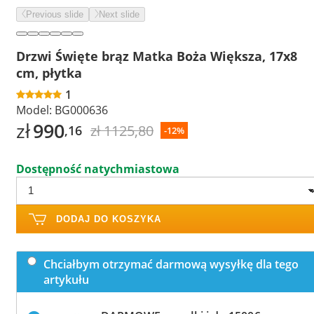
Previous slide
Next slide
Drzwi Święte brąz Matka Boża Większa, 17x8
cm, płytka
1
Model:
BG000636
zł
990
zł 1125,80
,16
-12%
Dostępność natychmiastowa
DODAJ DO KOSZYKA
Chciałbym otrzymać darmową wysyłkę dla tego
artykułu