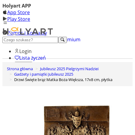
Holyart APP
App Store
Play Store
Pomoc i Kontakty
+48 222 922 860
Odkryj premium
Login
Lista życzeń
Strona główna
Jubileusz 2025 Pielgrzymi Nadziei
0
Gadżety i pamiątki Jubileusz 2025
Koszyk
Drzwi Święte brąz Matka Boża Większa, 17x8 cm, płytka