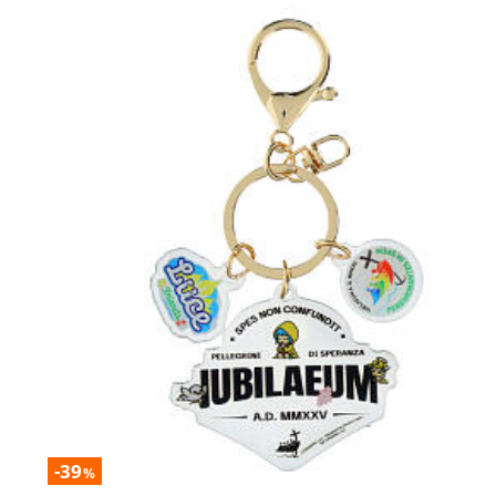
-39
%