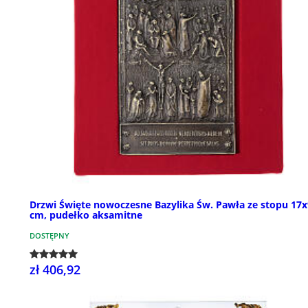
Drzwi Święte nowoczesne Bazylika Św. Pawła ze stopu 17x
cm, pudełko aksamitne
DOSTĘPNY
zł 406,92