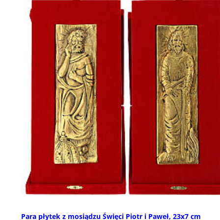
Para płytek z mosiądzu Święci Piotr i Paweł, 23x7 cm