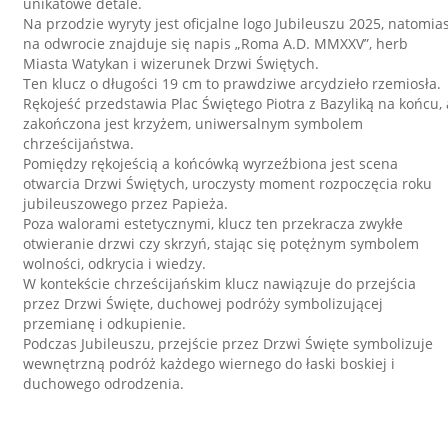
unikatowe detale.
Na przodzie wyryty jest oficjalne logo Jubileuszu 2025, natomia
na odwrocie znajduje się napis „Roma A.D. MMXXV”, herb
Miasta Watykan i wizerunek Drzwi Świętych.
Ten klucz o długości 19 cm to prawdziwe arcydzieło rzemiosła.
Rękojeść przedstawia Plac Świętego Piotra z Bazyliką na końcu, 
zakończona jest krzyżem, uniwersalnym symbolem
chrześcijaństwa.
Pomiędzy rękojeścią a końcówką wyrzeźbiona jest scena
otwarcia Drzwi Świętych, uroczysty moment rozpoczęcia roku
jubileuszowego przez Papieża.
Poza walorami estetycznymi, klucz ten przekracza zwykłe
otwieranie drzwi czy skrzyń, stając się potężnym symbolem
wolności, odkrycia i wiedzy.
W kontekście chrześcijańskim klucz nawiązuje do przejścia
przez Drzwi Święte, duchowej podróży symbolizującej
przemianę i odkupienie.
Podczas Jubileuszu, przejście przez Drzwi Święte symbolizuje
wewnętrzną podróż każdego wiernego do łaski boskiej i
duchowego odrodzenia.