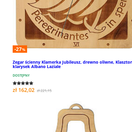
-27
%
Zegar ścienny Klamerka Jubileusz, drewno oliwne, Klasztor
klarysek Albano Laziale
DOSTĘPNY
zł 162,02
zł 221,15