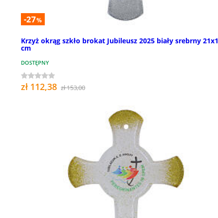
-27
%
Krzyż okrąg szkło brokat Jubileusz 2025 biały srebrny 21x
cm
DOSTĘPNY
zł 112,38
zł 153,00