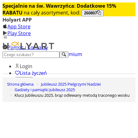
Specjalnie na św. Wawrzyńca
:
Dodatkowe 15%
RABATU
na cały asortyment, kod:
260807
Holyart APP
App Store
Play Store
Pomoc i Kontakty
+48 222 922 860
Odkryj premium
Login
Lista życzeń
Strona główna
Jubileusz 2025 Pielgrzymi Nadziei
0
Gadżety i pamiątki Jubileusz 2025
Koszyk
Klucz Jubileuszu 2025, brąz odlewany metodą traconego wosku