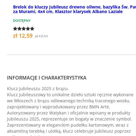
Brelok do kluczy Jubileusz drewno oliwne, bazylika Św. P
za Murami, 4x4 cm, Klasztor klarysek Albano Laziale
DOSTĘPNY
zł 12,59
zł 17,11
INFORMACJE I CHARAKTERYSTYKA
Klucz Jubileuszu 2025 z brązu.
Klucz Jubileuszowy to unikalne dzieło sztuki ręcznie wykonane
we Włoszech z brązu odlewanego techniką traconego wosku,
zaprojektowany i wyprodukowany przez BMN Arte.
Autoryzowany przez Watykan i oficjalnie wpisany w produkty
Jubileuszu 2025, reprezentuje on bogaty w znaczenie symbol.
Zaprezentowany w eleganckim pudełku kartonowym, wraz z
aksamitną torebką i ulotką, klucz celebruje Jubileusz poprzez