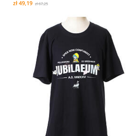
zł 49,19
zł 67,25