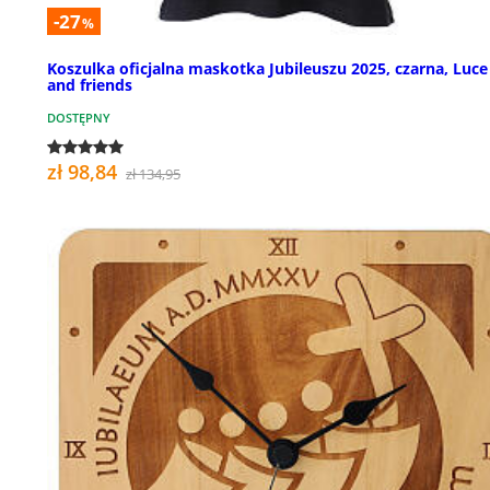
-27
%
Koszulka oficjalna maskotka Jubileuszu 2025, czarna, Luce
and friends
DOSTĘPNY
zł 98,84
zł 134,95