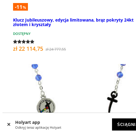
-11
%
Klucz Jubileuszowy, edycja limitowana, brąz pokryty 24kt
złotem i kryształy
DOSTĘPNY
zł 22 114,75
zł 24 777,55
Holyart app
ŚCIĄGNI
Odkryj teraz aplikację Holyart