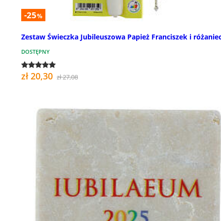
-25
%
Zestaw Świeczka Jubileuszowa Papież Franciszek i różanie
DOSTĘPNY
zł 20,30
zł 27,08