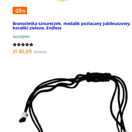
-25
%
Bransoletka sznureczek, medalik pozłacany Jubileuszowy,
koraliki zielone, Endless
DOSTĘPNY
zł 40,69
zł 54,26