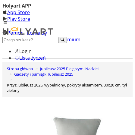
Holyart APP
App Store
Play Store
Pomoc i Kontakty
+48 222 922 860
Odkryj premium
Login
Lista życzeń
Strona główna
Jubileusz 2025 Pielgrzymi Nadziei
0
Gadżety i pamiątki Jubileusz 2025
Koszyk
Krzyż Jubileusz 2025, wypełniony, pokryty aksamitem, 30x20 cm, tył
zielony