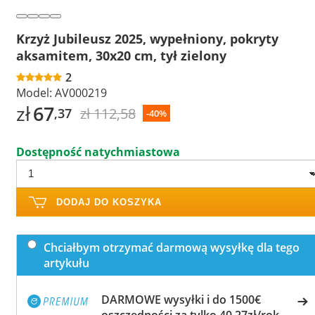
Krzyż Jubileusz 2025, wypełniony, pokryty
aksamitem, 30x20 cm, tył zielony
2
Model:
AV000219
zł
67
zł 112,58
,37
-40%
Dostępność natychmiastowa
DODAJ DO KOSZYKA
Chciałbym otrzymać darmową wysyłkę dla tego
artykułu
DARMOWE wysyłki i do 1500€
oszczędności za tylko 40,27zł/rok