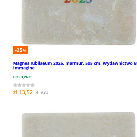
-25
%
Magnes Iubilaeum 2025, marmur, 5x5 cm, Wydawnictwo B
Immagine
DOSTĘPNY
zł 13,52
zł 18,04