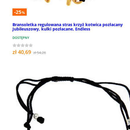
-25
%
Bransoletka regulowana stras krzyż kotwica pozłacany
Jubileuszowy, kulki pozłacane, Endless
DOSTĘPNY
zł 40,69
zł 54,26