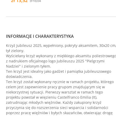
zł 13,52
zł 18,04
INFORMACJE I CHARAKTERYSTYKA
Krzyż Jubileusz 2025, wypełniony, pokryty aksamitem, 30x20 cm
tył zielony.
Wyściełany krzyż wykonany z miękkiego aksamitu poliestrowego
z nadrukiem oficjalnego logo Jubileuszu 2025 "Pielgrzymi
Nadziei" i zielonym tyłem.
Ten krzyż jest idealny jako gadżet i pamiątka jubileuszowego
doświadczenia.
Ten krzyż został wykonany ręcznie w ramach projektu, którego
celem jest zapewnienie pracy grupom znajdującym się w
niekorzystnej sytuacji. Pierwszy warsztat w ramach tego
projektu powstał w więzieniu Castelfranco Emilia (It),
zatrudniając młodych więźniów. Każdy zakupiony krzyż
przyczynia się do rozszerzenia sieci wsparcia i solidarności
poprzez pracę więźniów i byłych skazańców, otwierając drogę