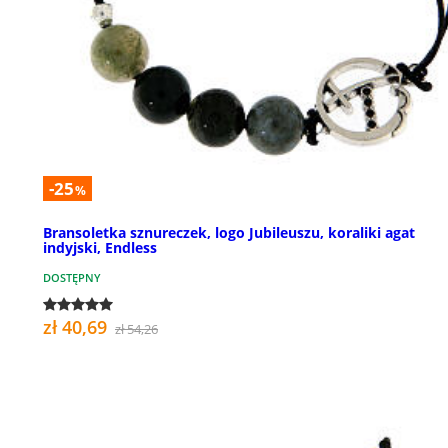
-25
%
Bransoletka sznureczek, logo Jubileuszu, koraliki agat
indyjski, Endless
DOSTĘPNY
zł 40,69
zł 54,26