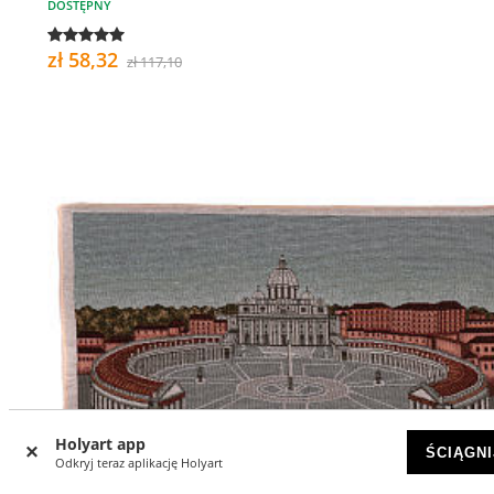
DOSTĘPNY
zł 58,32
zł 117,10
Holyart app
ŚCIĄGNI
Odkryj teraz aplikację Holyart