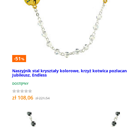
-51
%
Naszyjnik stal kryształy kolorowe, krzyż kotwica pozłacan
Jubileusz, Endless
DOSTĘPNY
zł 108,06
zł 221,54