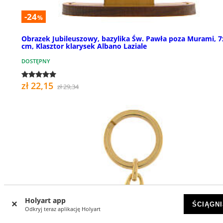
-24
%
Obrazek Jubileuszowy, bazylika Św. Pawła poza Murami, 7
cm, Klasztor klarysek Albano Laziale
DOSTĘPNY
zł 22,15
zł 29,34
Holyart app
ŚCIĄGNI
Odkryj teraz aplikację Holyart