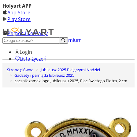
Holyart APP
App Store
Play Store
Pomoc i Kontakty
+48 222 922 860
Odkryj premium
Login
Lista życzeń
Strona główna
Jubileusz 2025 Pielgrzymi Nadziei
0
Gadżety i pamiątki Jubileusz 2025
Koszyk
Łącznik zamak logo Jubileuszu 2025, Plac Świętego Piotra, 2 cm