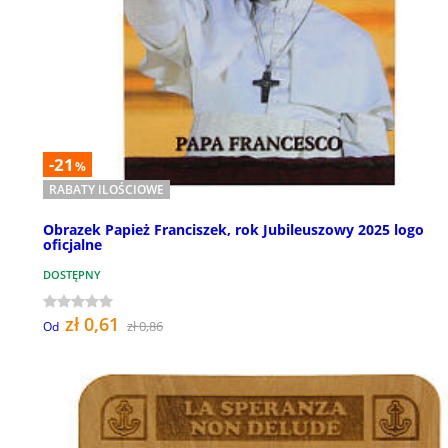
-21
%
RABATY ILOŚCIOWE
Obrazek Papież Franciszek, rok Jubileuszowy 2025 logo
oficjalne
DOSTĘPNY
zł 0,61
zł 0,86
Od