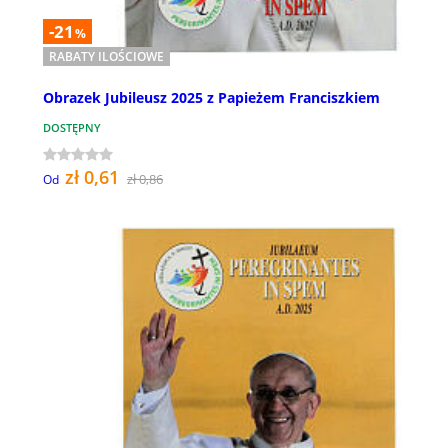
-21
%
RABATY ILOŚCIOWE
Obrazek Jubileusz 2025 z Papieżem Franciszkiem
DOSTĘPNY
zł 0,61
zł 0,86
Od