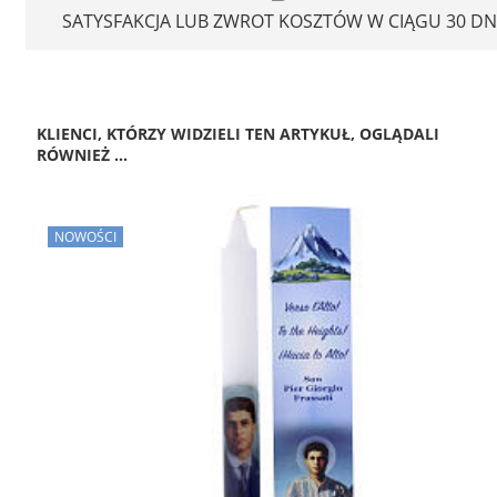
SATYSFAKCJA LUB ZWROT KOSZTÓW W CIĄGU 30 DN
KLIENCI, KTÓRZY WIDZIELI TEN ARTYKUŁ, OGLĄDALI
RÓWNIEŻ ...
NOWOŚCI