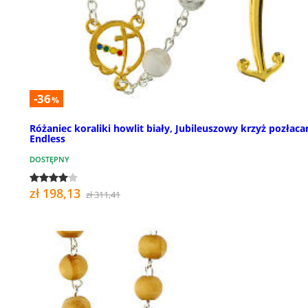
-36
%
Różaniec koraliki howlit biały, Jubileuszowy krzyż pozłaca
Endless
DOSTĘPNY
zł 198,13
zł 311,41