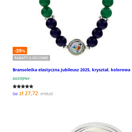
-39
%
RABATY ILOŚCIOWE
Bransoletka elastyczna Jubileusz 2025, kryształ, kolorowa
DOSTĘPNY
zł 27,72
zł 58,22
Od