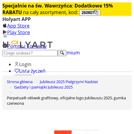
Specjalnie na św. Wawrzyńca
:
Dodatkowe 15%
RABATU
na cały asortyment, kod:
260807
Holyart APP
App Store
Play Store
Pomoc i Kontakty
+48 222 922 860
Odkryj premium
Login
Lista życzeń
Strona główna
Jubileusz 2025 Pielgrzymi Nadziei
0
Gadżety i pamiątki Jubileusz 2025
Koszyk
Perpetua® ołówek grafitowy, oficjalne logo Jubileuszu 2025, gumka
czerwona