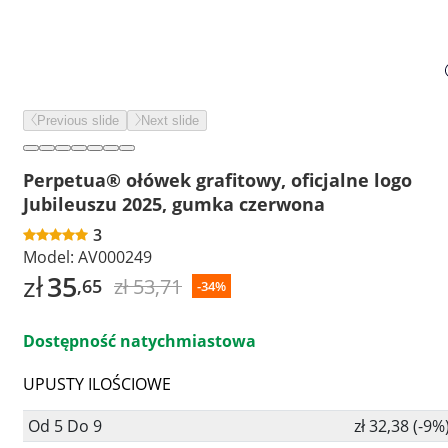
Previous slide
Next slide
Perpetua® ołówek grafitowy, oficjalne logo
Jubileuszu 2025, gumka czerwona
3
Model:
AV000249
zł
35
zł 53,71
,65
-34%
Dostępność natychmiastowa
UPUSTY ILOŚCIOWE
Od 5 Do 9
zł 32,38 (-9%