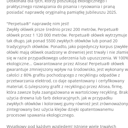
Doskonała dla tych, którzy poszukują ekologicznego i
praktycznego rozwiązania do pisania i rysowania i praną
posiadać naprawdę oryginalną pamiątkę Jubileuszu 2025.
"Perpetua®" naprawdę nim jest!
Zwykły ołówek pisze średnio przez 200 metrów, Perpetua®
ołówek przez 1 120 000 metrów. Perpetua® ołówek wytrzymuje
tak długo, jak ponad 5500 zwykłych ołówków lub ponad 20
tradycyjnych ołówków. Ponadto, jako pojedynczy korpus (zwykłe
ołówki mają ołówek osadzony w drewnie) jest trwały i nie złami
się w razie przypadkowego uderzenia lub upuszczenia. W 100
ekologiczne... Gwarantowane przez Alisea! Perpetua® ołówek
gwarantuje zmniejszony wpływ na środowisko, jest wykonany w
całości z 80% grafitu pochodzącego z recyklingu odpadów z
przetwarzania elektrod, co daje opatentowany i certyfikowany
materiał, G (ulepszony grafit z recyklingu) przez Alisea, firmę,
która zawsze była zaangażowana w wartościowy recykling. Brak
użycia drewna lub farb dekoracyjnych, jak w przypadku
zwykłych ołówków i kolorowej gumy również jest zrównoważony
zintegrowany bez użycia klejów dzięki opatentowanemu
procesowi spawania ekologicznego.
Wyjątkowy pod każdym względem! Istnieje wiele trwałych