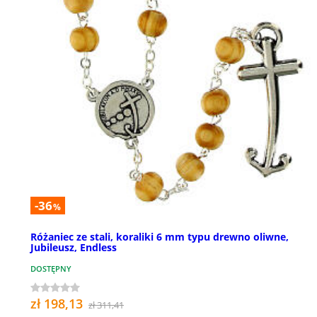
-36
%
Różaniec ze stali, koraliki 6 mm typu drewno oliwne,
Jubileusz, Endless
DOSTĘPNY
zł 198,13
zł 311,41