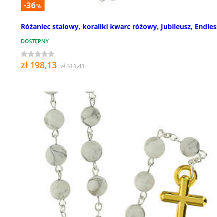
-36
%
Różaniec stalowy, koraliki kwarc różowy, Jubileusz, Endles
DOSTĘPNY
zł 198,13
zł 311,41