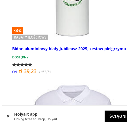
-8
%
RABATY ILOŚCIOWE
Bidon aluminiowy biały Jubileusz 2025, zestaw pielgrzyma
DOSTĘPNY
zł 39,23
zł 53,71
Od
Holyart app
ŚCIĄGNI
Odkryj teraz aplikację Holyart