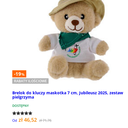
-19
%
RABATY ILOŚCIOWE
Brelok do kluczy maskotka 7 cm, Jubileusz 2025, zestaw
pielgrzyma
DOSTĘPNY
zł 46,52
zł 71,76
Od