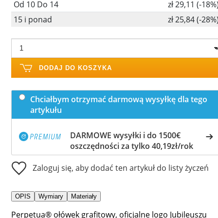
Od 10 Do 14
zł 29,11 (-18%
15 i ponad
zł 25,84 (-28%
DODAJ DO KOSZYKA
Chciałbym otrzymać darmową wysyłkę dla tego
artykułu
DARMOWE wysyłki i do 1500€
oszczędności za tylko 40,19zł/rok
Zaloguj się, aby dodać ten artykuł do listy życzeń
OPIS
Wymiary
Materiały
Perpetua® ołówek grafitowy, oficjalne logo Jubileuszu