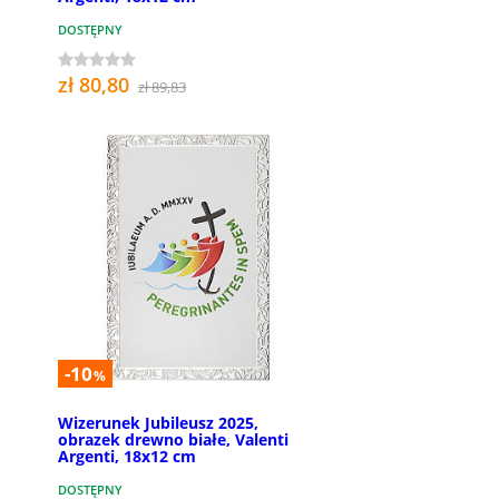
DOSTĘPNY
zł 80,80
zł 89,83
-10
%
Wizerunek Jubileusz 2025,
obrazek drewno białe, Valenti
Argenti, 18x12 cm
DOSTĘPNY