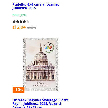
Pudełko 6x6 cm na różaniec
Jubileusz 2025
DOSTĘPNY
zł 2,84
zł 3,16
-10
%
Obrazek Bazylika Świętego Piotra
Rzym, Jubileusz 2025, Valenti
Argenti, 18x12 cm