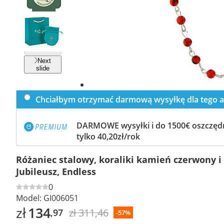
Previous
slide
Next
slide
Chciałbym otrzymać darmową wysyłkę dla tego a
DARMOWE wysyłki i do 1500€ oszczędn
tylko 40,20zł/rok
Różaniec stalowy, koraliki kamień czerwony i 
Jubileusz, Endless
0
Model:
GI006051
zł
134
zł 311,46
,97
-57%