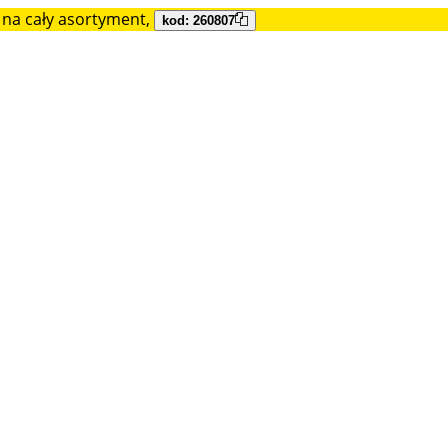
na cały asortyment,
kod: 260807