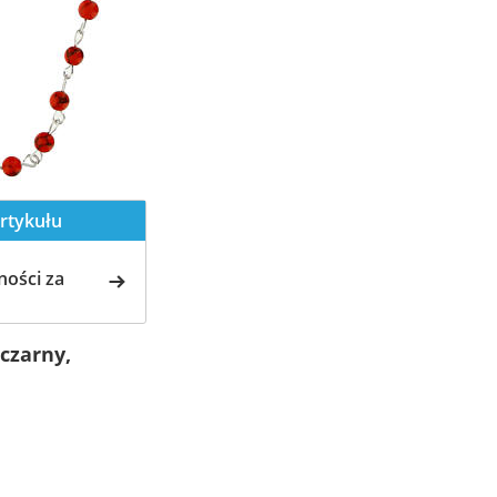
rtykułu
ości za
czarny,