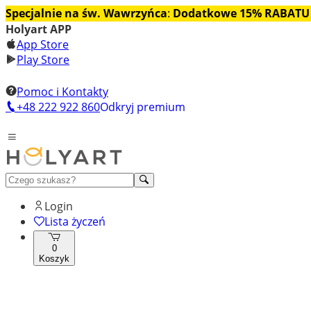
Specjalnie na św. Wawrzyńca
:
Dodatkowe 15% RABATU
Holyart APP
App Store
Play Store
Pomoc i Kontakty
+48 222 922 860
Odkryj premium
Login
Lista życzeń
0
Koszyk