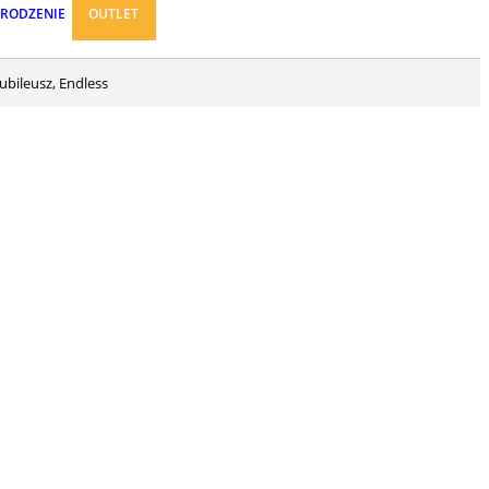
ARODZENIE
OUTLET
Jubileusz, Endless