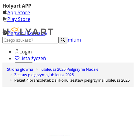
Holyart APP
App Store
Play Store
Pomoc i Kontakty
+48 222 922 860
Odkryj premium
Login
Lista życzeń
Strona główna
Jubileusz 2025 Pielgrzymi Nadziei
0
Zestaw pielgrzyma Jubileusz 2025
Koszyk
Pakiet 4 bransoletek z silikonu, zestaw pielgrzyma Jubileusz 2025