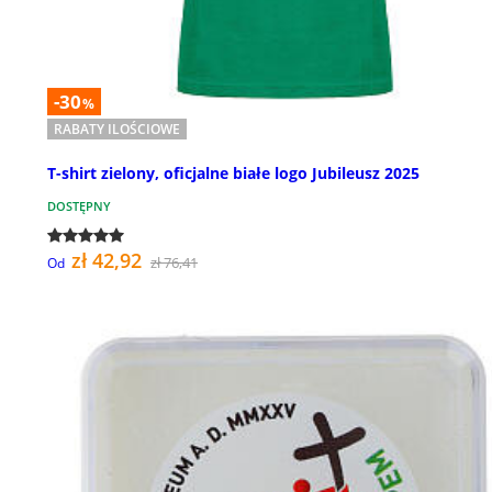
-30
%
RABATY ILOŚCIOWE
T-shirt zielony, oficjalne białe logo Jubileusz 2025
DOSTĘPNY
zł 42,92
zł 76,41
Od