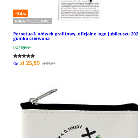
-34
%
RABATY ILOŚCIOWE
Perpetua® ołówek grafitowy, oficjalne logo Jubileuszu 202
gumka czerwona
DOSTĘPNY
zł 25,89
zł 53,80
Od