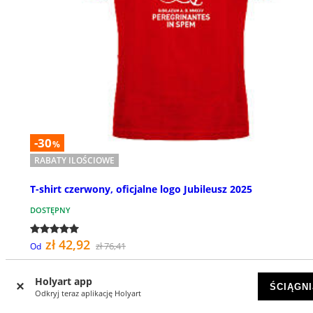
-30
%
RABATY ILOŚCIOWE
T-shirt czerwony, oficjalne logo Jubileusz 2025
DOSTĘPNY
zł 42,92
zł 76,41
Od
Holyart app
ŚCIĄGNI
Odkryj teraz aplikację Holyart