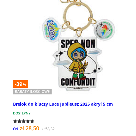
-39
%
RABATY ILOŚCIOWE
Brelok do kluczy Luce Jubileusz 2025 akryl 5 cm
DOSTĘPNY
zł 28,50
zł 58,32
Od