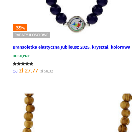
-39
%
RABATY ILOŚCIOWE
Bransoletka elastyczna Jubileusz 2025, kryształ, kolorowa
DOSTĘPNY
zł 27,77
zł 58,32
Od