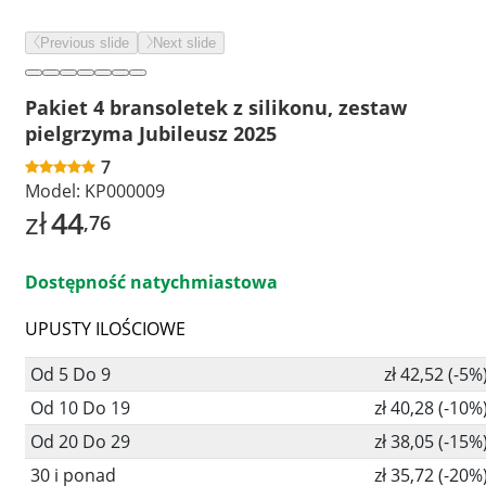
Previous slide
Next slide
Pakiet 4 bransoletek z silikonu, zestaw
pielgrzyma Jubileusz 2025
7
Model:
KP000009
zł
44
,76
Dostępność natychmiastowa
UPUSTY ILOŚCIOWE
Od 5 Do 9
zł 42,52 (-5%
Od 10 Do 19
zł 40,28 (-10%
Od 20 Do 29
zł 38,05 (-15%
30 i ponad
zł 35,72 (-20%