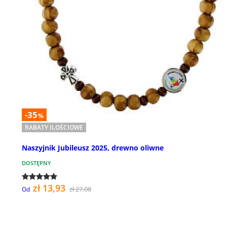
-35
%
RABATY ILOŚCIOWE
Naszyjnik Jubileusz 2025, drewno oliwne
DOSTĘPNY
zł 13,93
zł 27,08
Od