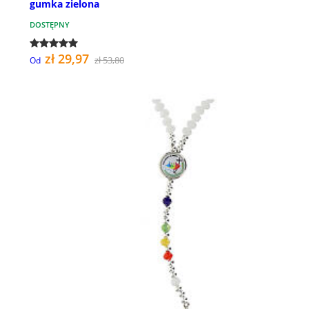
gumka zielona
DOSTĘPNY
zł 29,97
zł 53,80
Od