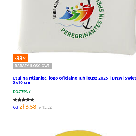
-33
%
RABATY ILOŚCIOWE
Etui na różaniec, logo oficjalne Jubileusz 2025 i Drzwi Święt
8x10 cm
DOSTĘPNY
zł 3,58
zł 13,52
Od