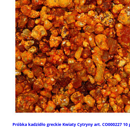
Próbka kadzidło greckie Kwiaty Cytryny art. CO000227 10 