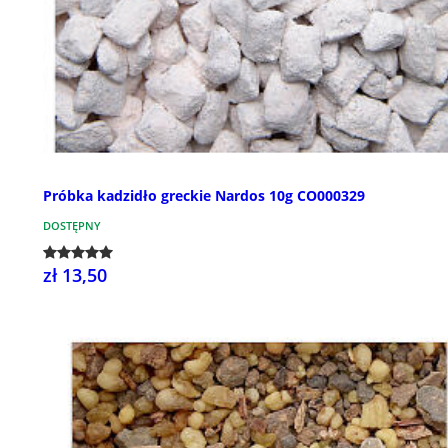
Próbka kadzidło greckie Nardos 10g CO000329
DOSTĘPNY
zł 13,50