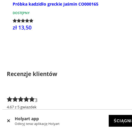
Próbka kadzidło greckie Jaśmin CO000165
DOSTĘPNY
zł 13,50
Recenzje klientów
3
4.67 z 5 gwiazdek
5 gwiazdek
2
Holyart app
ŚCIĄGNI
Odkryj teraz aplikację Holyart
4 gwiazdki
1