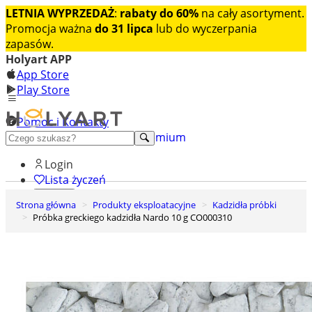
LETNIA WYPRZEDAŻ
:
rabaty do 60%
na cały asortyment.
Promocja ważna
do 31 lipca
lub do wyczerpania
zapasów.
Holyart APP
App Store
Play Store
Pomoc i Kontakty
+48 222 922 860
Odkryj premium
Login
Lista życzeń
Strona główna
Produkty eksploatacyjne
Kadzidła próbki
0
Próbka greckiego kadzidła Nardo 10 g CO000310
Koszyk