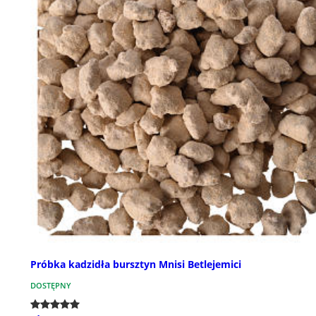
Próbka kadzidła bursztyn Mnisi Betlejemici
DOSTĘPNY