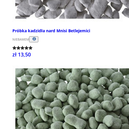
Próbka kadzidła nard Mnisi Betlejemici
NIEBAWEM
zł 13,50