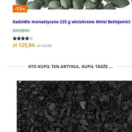
-13
%
Kadzidło monastyczne 225 g wiciokrzew Mnisi Betlejemici
DOSTĘPNY
zł 125,94
zł 143,99
KTO KUPIŁ TEN ARTYKUŁ, KUPIŁ TAKŻE ...