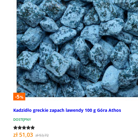
-5
%
Kadzidło greckie zapach lawendy 100 g Góra Athos
DOSTĘPNY
zł 51,03
zł 53,72