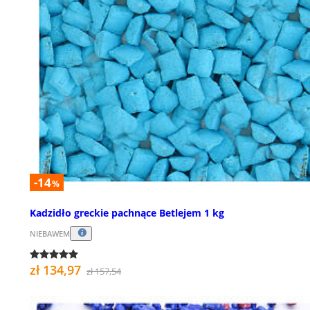
-14
%
Kadzidło greckie pachnące Betlejem 1 kg
NIEBAWEM
zł 134,97
zł 157,54