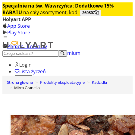
Specjalnie na św. Wawrzyńca
:
Dodatkowe 15%
RABATU
na cały asortyment, kod:
260807
Holyart APP
App Store
Play Store
Pomoc i Kontakty
+48 222 922 860
Odkryj premium
Login
Lista życzeń
Strona główna
Produkty eksploatacyjne
Kadzidła
0
Mirra Granello
Koszyk