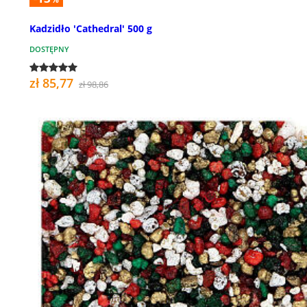
Kadzidło 'Cathedral' 500 g
DOSTĘPNY
zł 85,77
zł 98,86