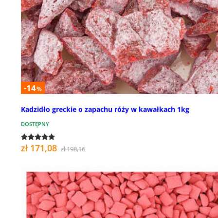
-14
%
Kadzidło greckie o zapachu róży w kawałkach 1kg
DOSTĘPNY
zł 171,08
zł 198,16