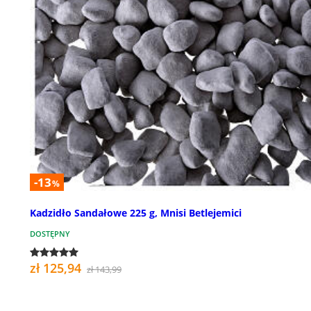
-13
%
Kadzidło Sandałowe 225 g, Mnisi Betlejemici
DOSTĘPNY
zł 125,94
zł 143,99