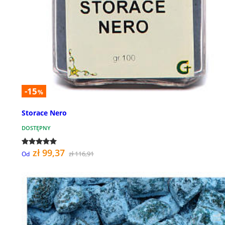
-15
%
Storace Nero
DOSTĘPNY
zł 99,37
zł 116,91
Od