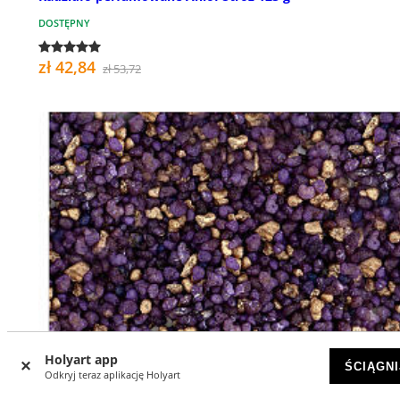
DOSTĘPNY
zł 42,84
zł 53,72
Holyart app
ŚCIĄGNI
Odkryj teraz aplikację Holyart