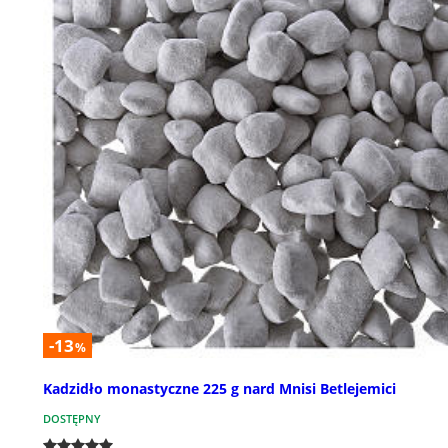
-13
%
Kadzidło monastyczne 225 g nard Mnisi Betlejemici
DOSTĘPNY