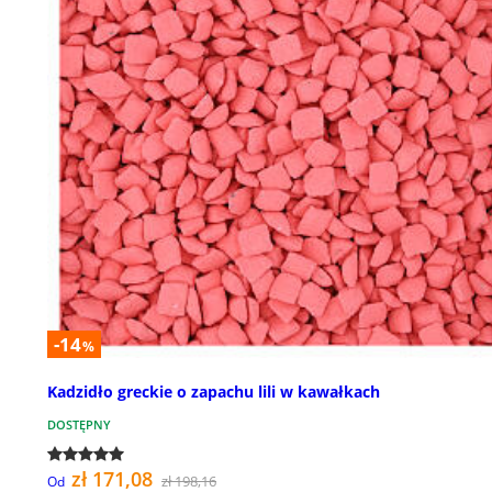
-14
%
Kadzidło greckie o zapachu lili w kawałkach
DOSTĘPNY
zł 171,08
zł 198,16
Od