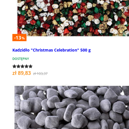
-13
%
Kadzidło "Christmas Celebration" 500 g
DOSTĘPNY
zł 89,83
zł 103,37