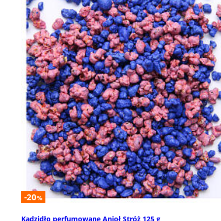
-20
%
Kadzidło perfumowane Anioł Stróż 125 g