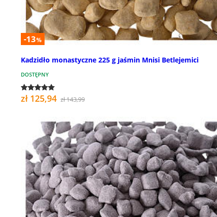
-13
%
Kadzidło monastyczne 225 g jaśmin Mnisi Betlejemici
DOSTĘPNY
zł 125,94
zł 143,99