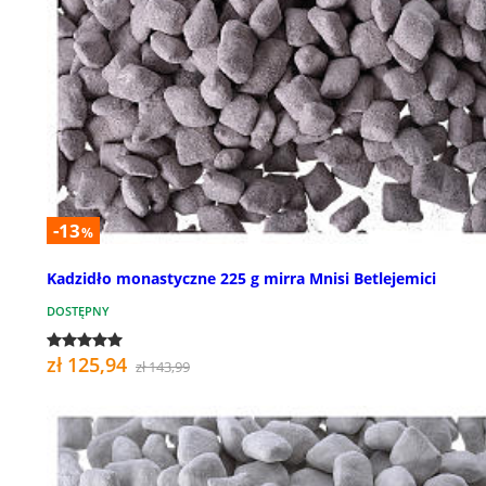
-13
%
Kadzidło monastyczne 225 g mirra Mnisi Betlejemici
DOSTĘPNY
zł 125,94
zł 143,99